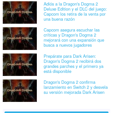
Adiós a la Dragon's Dogma 2
Deluxe Edition y el DLC del juego:
Capcom los retira de la venta por
una buena razón
Capcom asegura escuchar las
críticas y Dragon's Dogma 2
mejorará con una expansión que
busca a nuevos jugadores
Prepárate para Dark Arisen:
Dragon's Dogma 2 recibirá dos
grandes parches y el primero ya
está disponible
Dragon's Dogma 2 confirma
lanzamiento en Switch 2 y desvela
su versión mejorada Dark Arisen