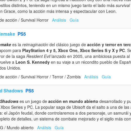
stilos distintos, teniendo en un mismo juego tanto el lado más
survival
n Grace, como la acción más intensa y espectacular con Leon.
de acción / Survival Horror
Análisis
Guía
 Remake
PS5
Remake
es la
reimaginación
del clásico juego de
acción y terror en ter
Capcom para
PlayStation 4 y 5, Xbox One, Xbox Series S y X y PC
. S
rror de la saga
Resident Evil
lanzado en 2005, una ambiciosa puesta al d
vuelve a
Leon S. Kennedy
en su viaje a un récondito pueblo de España
dos Unidos.
e acción / Survival Horror / Terror / Zombis
Análisis
Guía
ed Shadows
PS5
d Shadows
es un juego de
acción en mundo abierto
desarrollado y pu
, Xbox Series y PC. La popular saga de Ubisoft da el salto a una de la
ns: el Japón feudal, donde controlaremos a dos personaje, un samurái y
leto de detalles, un sistema de combate mejorado y el sigilo más comp
PG / Mundo abierto
Análisis
Guía