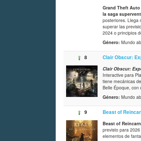
Grand Theft Auto 
la saga superven
posteriores. Llega
superar las previs
2024 o principios 
Género:
Mundo ab
8
Clair Obscur: Ex
Clair Obscur: Exp
Interactive para P
tiene mecánicas de
Belle Époque, con 
Género:
Mundo abi
9
Beast of Reincar
Beast of Reincarn
previsto para 2026
elementos de fanta