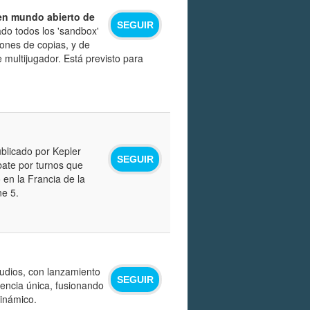
 en mundo abierto de
SEGUIR
ado todos los 'sandbox'
ones de copias, y de
multijugador. Está previsto para
ublicado por Kepler
SEGUIR
bate por turnos que
en la Francia de la
ne 5.
tudios, con lanzamiento
SEGUIR
iencia única, fusionando
inámico.