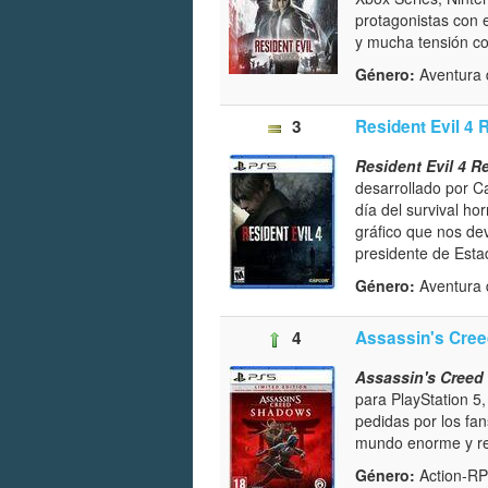
protagonistas con e
y mucha tensión co
Género:
Aventura 
3
Resident Evil 4
Resident Evil 4 
desarrollado por 
día del survival ho
gráfico que nos de
presidente de Esta
Género:
Aventura d
4
Assassin's Cre
Assassin's Cree
para PlayStation 5
pedidas por los fa
mundo enorme y rep
Género:
Action-R