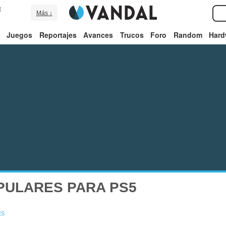
e
Más ↓
Juegos
Reportajes
Avances
Trucos
Foro
Random
Hard
PULARES PARA PS5
ES