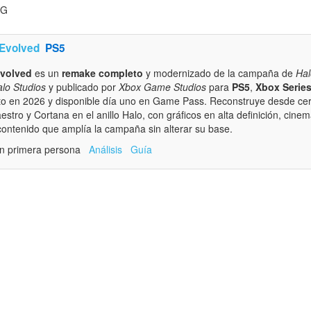
PG
 Evolved
PS5
Evolved
es un
remake completo
y modernizado de la campaña de
Hal
lo Studios
y publicado por
Xbox Game Studios
para
PS5
,
Xbox Series
to en 2026 y disponible día uno en Game Pass. Reconstruye desde cero
aestro y Cortana en el anillo Halo, con gráficos en alta definición, cine
contenido que amplía la campaña sin alterar su base.
en primera persona
Análisis
Guía