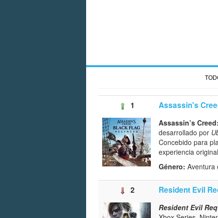
TOD
1
Assassin's Cree
Assassin’s Creed
desarrollado por
Ub
Concebido para pla
experiencia origina
Género:
Aventura 
2
Resident Evil R
Resident Evil Re
Xbox Series, Ninte