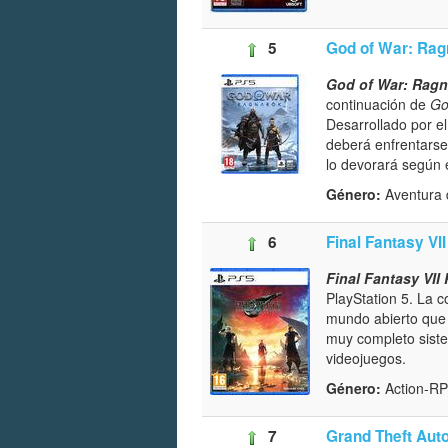
5
God of War: Rag
God of War: Ragn
continuación de
Go
Desarrollado por el
deberá enfrentars
lo devorará según e
Género:
Aventura 
6
Final Fantasy VII
Final Fantasy VII 
PlayStation 5. La 
mundo abierto que 
muy completo siste
videojuegos.
Género:
Action-
7
Grand Theft Auto