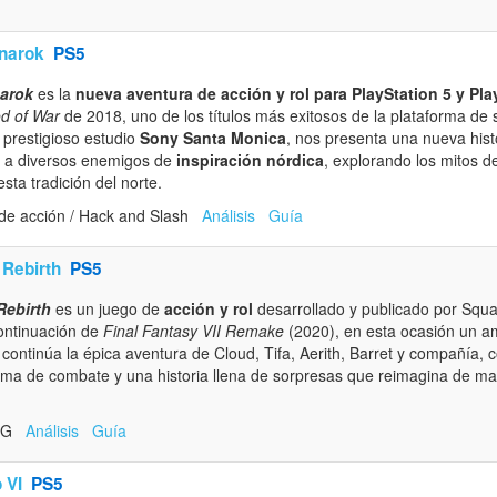
narok
PS5
arok
es la
nueva aventura de acción y rol para PlayStation 5 y Pla
d of War
de 2018, uno de los títulos más exitosos de la plataforma d
 prestigioso estudio
Sony Santa Monica
, nos presenta una nueva hist
e a diversos enemigos de
inspiración nórdica
, explorando los mitos d
sta tradición del norte.
de acción / Hack and Slash
Análisis
Guía
 Rebirth
PS5
Rebirth
es un juego de
acción y rol
desarrollado y publicado por Squa
continuación de
Final Fantasy VII Remake
(2020), en esta ocasión un a
continúa la épica aventura de Cloud, Tifa, Aerith, Barret y compañía, 
ma de combate y una historia llena de sorpresas que reimagina de man
RPG
Análisis
Guía
 VI
PS5