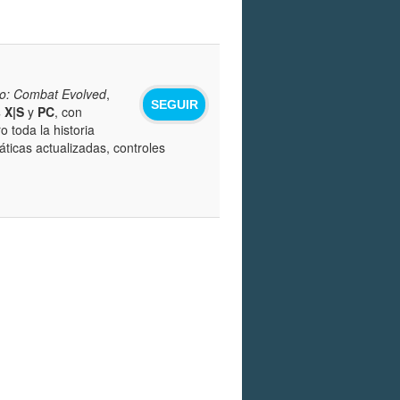
o: Combat Evolved
,
SEGUIR
 X|S
y
PC
, con
 toda la historia
máticas actualizadas, controles