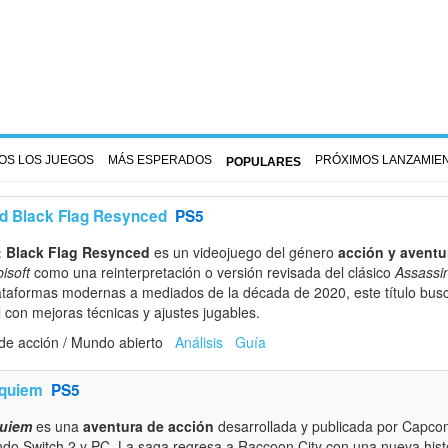
OS LOS JUEGOS
MÁS ESPERADOS
PRÓXIMOS LANZAMIE
POPULARES
d Black Flag Resynced
PS5
: Black Flag Resynced
es un videojuego del género
acción y aventu
isoft
como una reinterpretación o versión revisada del clásico
Assassin
taformas modernas a mediados de la década de 2020, este título busca
l con mejoras técnicas y ajustes jugables.
de acción / Mundo abierto
Análisis
Guía
equiem
PS5
quiem
es una
aventura de acción
desarrollada y publicada por Capcom
ndo Switch 2 y PC. La saga regresa a Raccoon City con una nueva hist