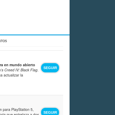
NTOS
ra en mundo abierto
SEGUIR
’s Creed IV: Black Flag
.
 actualizar la
 para PlayStation 5,
SEGUIR
oria que entrelaza a dos