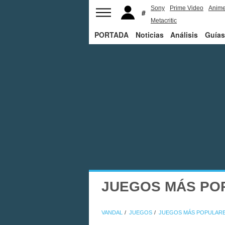
Sony
Prime Video
Anim
Metacritic
PORTADA
Noticias
Análisis
Guías
JUEGOS MÁS PO
VANDAL
JUEGOS
JUEGOS MÁS POPULAR