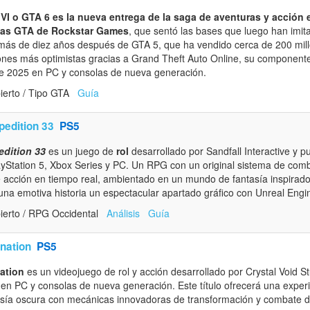
VI o GTA 6 es la nueva entrega de la saga de aventuras y acción
tas GTA de Rockstar Games
, que sentó las bases que luego han imit
 más de diez años después de GTA 5, que ha vendido cerca de 200 mill
iones más optimistas gracias a Grand Theft Auto Online, su componente 
de 2025 en PC y consolas de nueva generación.
ierto / Tipo GTA
Guía
pedition 33
PS5
edition 33
es un juego de
rol
desarrollado por Sandfall Interactive y p
layStation 5, Xbox Series y PC. Un RPG con un original sistema de com
 acción en tiempo real, ambientado en un mundo de fantasía inspirado 
una emotiva historia un espectacular apartado gráfico con Unreal Engi
erto / RPG Occidental
Análisis
Guía
nation
PS5
ation
es un videojuego de rol y acción desarrollado por Crystal Void S
 en PC y consolas de nueva generación. Este título ofrecerá una exper
sía oscura con mecánicas innovadoras de transformación y combate d