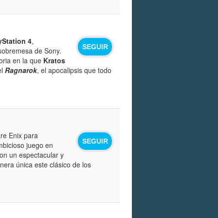
yStation 4
,
SEGUIR
e sobremesa de Sony.
oria en la que
Kratos
el
Ragnarok
, el apocalipsis que todo
re Enix para
SEGUIR
mbicioso juego en
con un espectacular y
era única este clásico de los