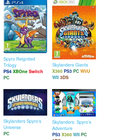
Spyro Reignited
Skylanders Giants
Trilogy
X360
PS3
PC
WiiU
PS4
XBOne
Switch
WII
3DS
PC
Skylanders Spyro's
Skylanders: Spyro's
Universe
Adventure
PC
PS3
X360
WII
PC