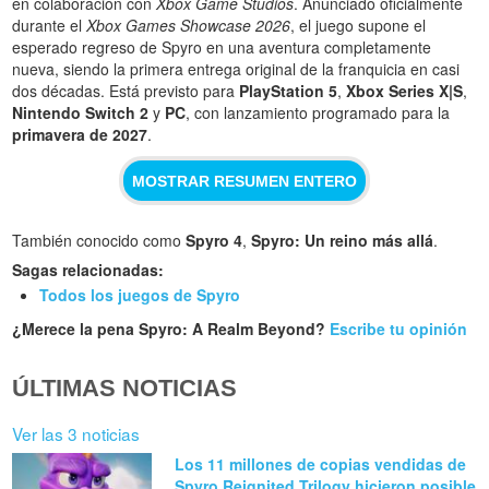
en colaboración con
Xbox Game Studios
. Anunciado oficialmente
durante el
Xbox Games Showcase 2026
, el juego supone el
esperado regreso de Spyro en una aventura completamente
nueva, siendo la primera entrega original de la franquicia en casi
dos décadas. Está previsto para
PlayStation 5
,
Xbox Series X|S
,
Nintendo Switch 2
y
PC
, con lanzamiento programado para la
primavera de 2027
.
MOSTRAR RESUMEN ENTERO
También conocido como
Spyro 4
,
Spyro: Un reino más allá
.
Sagas relacionadas:
Todos los juegos de Spyro
¿Merece la pena Spyro: A Realm Beyond?
Escribe tu opinión
ÚLTIMAS NOTICIAS
Ver las 3 noticias
Los 11 millones de copias vendidas de
Spyro Reignited Trilogy hicieron posible