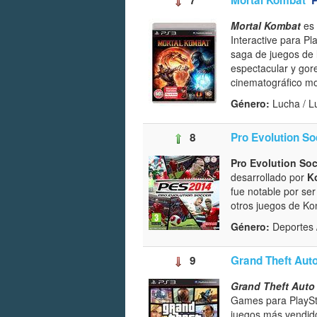
Mortal Kombat
es 
Interactive para Pl
saga de juegos de l
espectacular y gor
cinematográfico mo
Género:
Lucha / 
8
Pro Evolution S
Pro Evolution So
desarrollado por
K
fue notable por ser 
otros juegos de Ko
Género:
Deportes 
9
Grand Theft Aut
Grand Theft Auto
Games para PlaySta
juegos más vendido