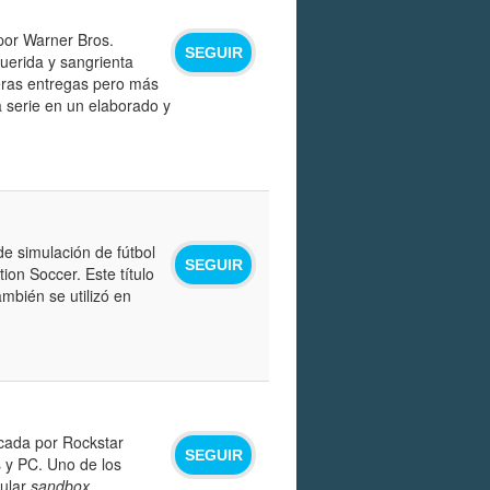
por Warner Bros.
SEGUIR
querida y sangrienta
meras entregas pero más
a serie en un elaborado y
de simulación de fútbol
SEGUIR
ion Soccer. Este título
mbién se utilizó en
icada por Rockstar
SEGUIR
 y PC. Uno de los
cular
sandbox