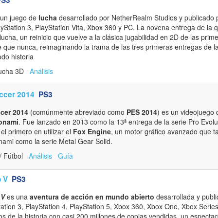
un juego de
lucha
desarrollado por NetherRealm Studios y publicado 
ayStation 3, PlayStation Vita, Xbox 360 y PC. La novena entrega de la 
ucha, un reinicio que vuelve a la clásica jugabilidad en 2D de las pri
e que nunca, reimaginando la trama de las tres primeras entregas de l
do historia
Lucha 3D
Análisis
occer 2014
PS3
ccer 2014
(comúnmente abreviado como
PES 2014
) es un videojuego 
onami
. Fue lanzado en 2013 como la 13ª entrega de la serie Pro Evolut
el primero en utilizar el
Fox Engine
, un motor gráfico avanzado que ta
nami como la serie Metal Gear Solid.
/ Fútbol
Análisis
Guía
o V
PS3
 V
es una
aventura de acción en mundo abierto
desarrollada y publ
tion 3, PlayStation 4, PlayStation 5, Xbox 360, Xbox One, Xbox Series
s de la historia con casi 200 millones de copias vendidas, un especta