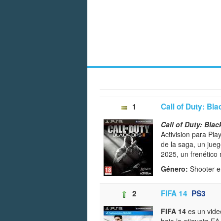
1
Call of Duty: Bla
Call of Duty: Blac
Activision para Pl
de la saga, un jue
2025, un frenético 
Género:
Shooter 
2
FIFA 14
PS3
FIFA 14
es un vide
bajo la etiqueta E