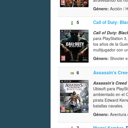
Género:
Acción / 
5
Call of Duty: Bl
Call of Duty: Bla
para PlayStation 3
los años de la Gue
multijugador con un
Género:
Shooter 
6
Assassin's Creed
Assassin's Creed 
Ubisoft para PlayS
ambientado en el Ca
pirata Edward Ken
batallas navales.
Género:
Aventura d
7
Mortal Kombat