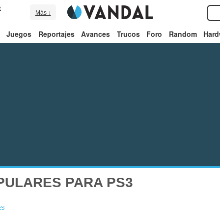
e
Más ↓
Juegos
Reportajes
Avances
Trucos
Foro
Random
Hard
PULARES PARA PS3
ES