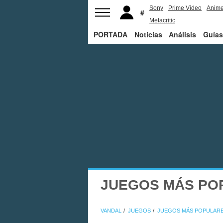
Sony
Prime Video
Anim
Metacritic
PORTADA
Noticias
Análisis
Guías
JUEGOS MÁS PO
VANDAL
JUEGOS
JUEGOS MÁS POPULAR