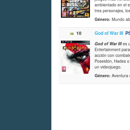
ambientado en el e
tres personajes, lo
Género:
Mundo ab
10
God of War III
P
God of War III
es 
Entertainment para
acción con comba
Poseidón, Hades o 
un videojuego.
Género:
Aventura 