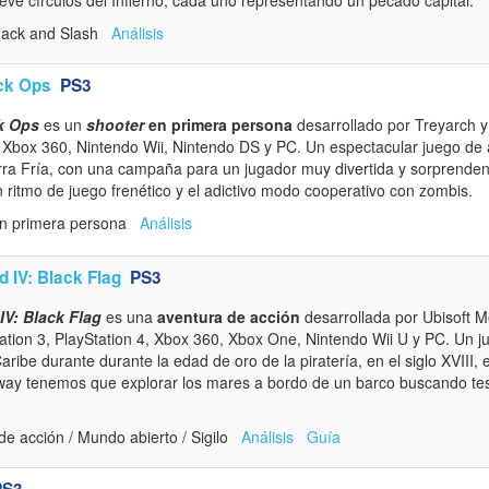
Hack and Slash
Análisis
ack Ops
PS3
ck Ops
es un
shooter
en primera persona
desarrollado por Treyarch y 
, Xbox 360, Nintendo Wii, Nintendo DS y PC. Un espectacular juego de
rra Fría, con una campaña para un jugador muy divertida y sorprende
 ritmo de juego frenético y el adictivo modo cooperativo con zombis.
en primera persona
Análisis
 IV: Black Flag
PS3
IV: Black Flag
es una
aventura de acción
desarrollada por Ubisoft M
tation 3, PlayStation 4, Xbox 360, Xbox One, Nintendo Wii U y PC. Un 
ribe durante durante la edad de oro de la piratería, en el siglo XVIII, 
way tenemos que explorar los mares a bordo de un barco buscando tes
e acción / Mundo abierto / Sigilo
Análisis
Guía
PS3