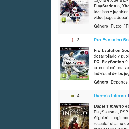
PlayStation 3
,
Xbo
técnicas y jugable
videojuegos depor
Género:
Fútbol / 
3
Pro Evolution S
Pro Evolution So
desarrollado y pub
PC
,
PlayStation 2
promocionó una vuel
individual de los j
Género:
Deportes 
4
Dante's Inferno
Dante's Inferno
es
PlayStation 3, PSP
Alighieri, imaginan
rescatar el alma d
atravesando los nu