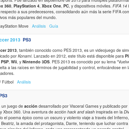
x 360
,
PlayStation 4
,
Xbox One
,
PC
, y dispositivos móviles.
FIFA 14
i
s respecto a sus predecesores, consolidando aún más la serie FIFA com
tivos más populares del mundo.
PlayStation Move
Análisis
Guía
occer 2013
PS3
ccer 2013
, también conocido como PES 2013, es un videojuego de simu
licado por
Konami
. Lanzado en 2012, este título está disponible para
Pl
,
PSP
,
Wii
, y
Nintendo 3DS
. PES 2013 es conocido por su lema "Vuelve
ta a las raíces en términos de jugabilidad y control, enfocándose en la
ugadores.
/ Fútbol
Análisis
PS3
 un juego de
acción
desarrollado por Visceral Games y publicado por E
 y Xbox 360. Una aventura de acción
hack and slash
inspirada en la
Di
do el poema épico como un oscuro y violento viaje a través del Infierno,
e Beatriz, la amada del protagonista, Dante, teniendo que luchar contr
eve círculos del Infierno, cada uno representando un pecado capital.