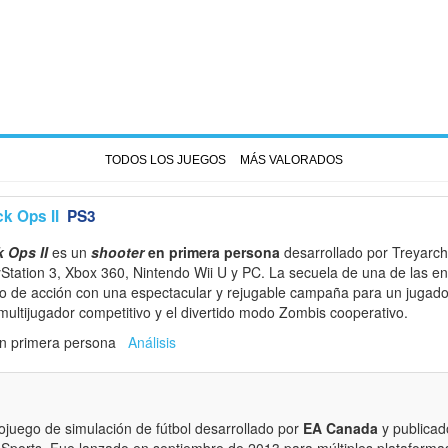
TODOS LOS JUEGOS
MÁS VALORADOS
ck Ops II
PS3
k Ops II
es un
shooter
en primera persona
desarrollado por Treyarch
ayStation 3, Xbox 360, Nintendo Wii U y PC. La secuela de una de las 
go de acción con una espectacular y rejugable campaña para un jugad
multijugador competitivo y el divertido modo Zombis cooperativo.
en primera persona
Análisis
ojuego de simulación de fútbol desarrollado por
EA Canada
y publicad
A Sports. Fue lanzado en septiembre de 2013 para múltiples plataforma