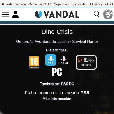
Peter Jackson
Gameplay GTA 6
Superman
Spider-Man
El Señor de los A
Dino Crisis
Género/s:
Aventura de acción
/
Survival Horror
Plataformas:
OFERTA
También en:
PSX
DC
Ficha técnica de la versión
PS5
Más información