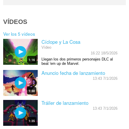
VÍDEOS
Ver los 5 vídeos
Cíclope y La Cosa
Vídeo
16:22 18/5/2026
Llegan los dos primeros personajes DLC al
1:16
beat 'em up de Marvel.
Anuncio fecha de lanzamiento
13:43 7/1/2026
1:30
Tráiler de lanzamiento
13:43 7/1/2026
1:35