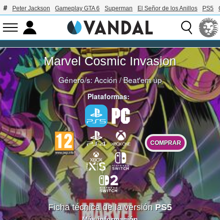
Peter Jackson
Gameplay GTA 6
Superman
El Señor de los Anillos
PS5
Marvel Cosmic Invasion
Género/s:
Acción
/
Beat'em up
Plataformas:
COMPRAR
Ficha técnica de la versión
PS5
Más información