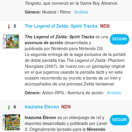
Tengoku
, que comenzó en la Game Boy Advance.
Género:
Musical / Ritmo
Análisis
5
The Legend of Zelda: Spirit Tracks
NDS
The Legend of Zelda: Spirit Tracks
es una
SEGUIR
aventura de acción
desarrollada y
publicada por Nintendo para Nintendo DS.
La segunda entrega de la saga exclusiva de la portátil
de doble pantalla tras
The Legend of Zelda: Phantom
Hourglass
(2007), de nuevo con un
gameplay
original
en el que jugamos usando la pantalla táctil y en esta
ocasión recorriendo su mundo a bordo de un tren y
acompañados de una princesa Zelda fantasmal.
Género:
Action-RPG / Aventura de acción
Análisis
6
Inazuma Eleven
NDS
Inazuma Eleven
es un videojuego de rol y
SEGUIR
deportes desarrollado y publicado por
Level-
5
. Originalmente lanzado para la
Nintendo