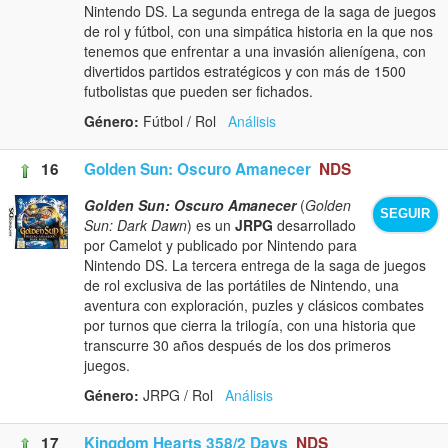
Nintendo DS. La segunda entrega de la saga de juegos
de rol y fútbol, con una simpática historia en la que nos
tenemos que enfrentar a una invasión alienígena, con
divertidos partidos estratégicos y con más de 1500
futbolistas que pueden ser fichados.
Género:
Fútbol / Rol
Análisis
16
Golden Sun: Oscuro Amanecer
NDS
Golden Sun: Oscuro Amanecer
(
Golden
SEGUIR
Sun: Dark Dawn
) es un
JRPG
desarrollado
por Camelot y publicado por Nintendo para
Nintendo DS. La tercera entrega de la saga de juegos
de rol exclusiva de las portátiles de Nintendo, una
aventura con exploración, puzles y clásicos combates
por turnos que cierra la trilogía, con una historia que
transcurre 30 años después de los dos primeros
juegos.
Género:
JRPG / Rol
Análisis
17
Kingdom Hearts 358/2 Days
NDS