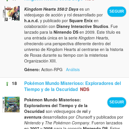
Kingdom Hearts 358/2 Days
es un
SEGUIR
videojuego de acción y rol desarrollado por
h.a.n.d.
y publicado por
Square Enix
en
colaboración con
Disney Interactive Studios
. Fue
lanzado para la
Nintendo DS
en 2009. Este título es
una entrada única en la serie
Kingdom Hearts
,
ofreciendo una perspectiva diferente dentro del
universo de Kingdom Hearts al centrarse en la historia
de Roxas durante su tiempo con la misteriosa
Organización XIII.
Género:
Action-RPG
Análisis
18
Pokémon Mundo Misterioso: Exploradores del
Tiempo y de la Oscuridad
NDS
Pokémon Mundo Misterioso:
SEGUIR
Exploradores del Tiempo y de la
Oscuridad
son videojuegos de
rol
y
aventura
desarrollados por
Chunsoft
y publicados por
Nintendo
y
The Pokémon Company
. Fueron lanzados
en
2007
y
2008
para la consola
Nintendo DS
. Estos