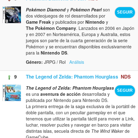
Pokémon Diamond
y
Pokémon Pearl
son
SEGUIR
dos videojuegos de rol desarrollados por
Game Freak
y publicados por
Nintendo
y
The Pokémon Company
. Lanzados en 2006 en Japón
y en 2007 en Norteamérica, Europa y Australia, estos
juegos son parte de la cuarta generación de la serie
Pokémon y se encuentran disponibles exclusivamente
para la
Nintendo DS
.
Género:
JRPG / Rol
Análisis
9
The Legend of Zelda: Phantom Hourglass
NDS
The Legend of Zelda: Phantom Hourglass
SEGUIR
es una
aventura de acción
desarrollada y
publicada por Nintendo para Nintendo DS.
La primera entrega de la saga exclusiva de la portátil de
doble pantalla, con un peculiar
gameplay
en el que
tenemos que utilizar la pantalla táctil para mover a Link,
luchar, resolver puzles y navegar en barco para visitar
distintas islas, secuela directa de
The Wind Waker
de
GameCube.