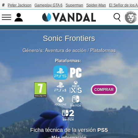
Peter Jackson
Gameplay GTA 6
Superman
Spider-Man
El Señor de los A
Sonic Frontiers
Género/s:
Aventura de acción
/
Plataformas
Plataformas:
COMPRAR
Ficha técnica de la versión
PS5
Más información