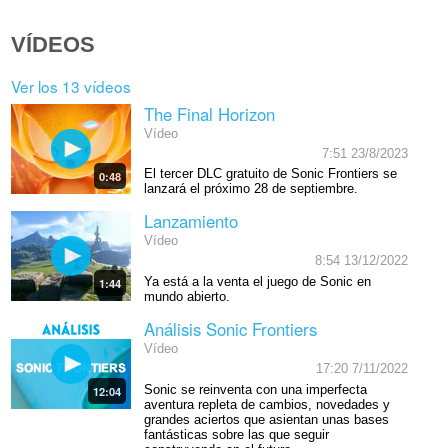
VÍDEOS
Ver los 13 vídeos
The Final Horizon
Vídeo
7:51 23/8/2023
El tercer DLC gratuito de Sonic Frontiers se
0:48
lanzará el próximo 28 de septiembre.
Lanzamiento
Vídeo
8:54 13/12/2022
Ya está a la venta el juego de Sonic en
1:44
mundo abierto.
Análisis Sonic Frontiers
Vídeo
17:20 7/11/2022
Sonic se reinventa con una imperfecta
12:04
aventura repleta de cambios, novedades y
grandes aciertos que asientan unas bases
fantásticas sobre las que seguir