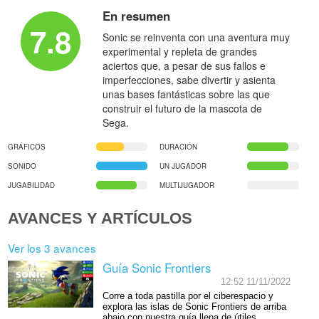
En resumen
7.8
Sonic se reinventa con una aventura muy
experimental y repleta de grandes
aciertos que, a pesar de sus fallos e
imperfecciones, sabe divertir y asienta
unas bases fantásticas sobre las que
construir el futuro de la mascota de
Sega.
GRÁFICOS
DURACIÓN
SONIDO
UN JUGADOR
JUGABILIDAD
MULTIJUGADOR
AVANCES Y ARTÍCULOS
Ver los 3 avances
Guía Sonic Frontiers
12:52 11/11/2022
Corre a toda pastilla por el ciberespacio y
explora las islas de Sonic Frontiers de arriba
abajo con nuestra guía llena de útiles