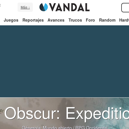
e
Más ↓
Juegos
Reportajes
Avances
Trucos
Foro
Random
Hard
r Obscur: Expediti
Género/s:
Mundo abierto
/
RPG Occidental