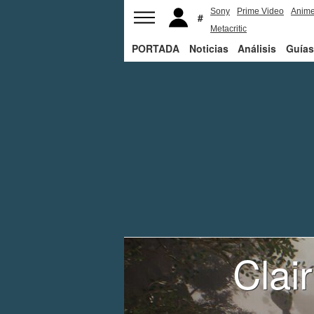
Sony
Prime Video
Anim
Metacritic
PORTADA
Noticias
Análisis
Guías
Clai