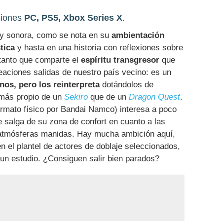
siones
PC, PS5, Xbox Series X
.
l y sonora, como se nota en su
ambientación
tica
y hasta en una historia con reflexiones sobre
 tanto que comparte el
espíritu transgresor
que
eaciones salidas de nuestro país vecino: es un
nos, pero los reinterpreta
dotándolos de
más propio de un
Sekiro
que de un
Dragon Quest
.
 formato físico por Bandai Namco) interesa a poco
e salga de su zona de confort en cuanto a las
 atmósferas manidas. Hay mucha ambición aquí,
n el plantel de actores de doblaje seleccionados,
 un estudio. ¿Consiguen salir bien parados?