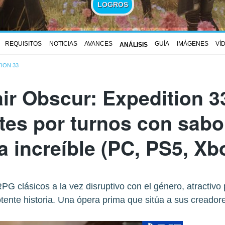
LOGROS
REQUISITOS
NOTICIAS
AVANCES
GUÍA
IMÁGENES
VÍ
ANÁLISIS
ION 33
air Obscur: Expedition 3
es por turnos con sabor
a increíble (PC, PS5, Xb
G clásicos a la vez disruptivo con el género, atractivo 
otente historia. Una ópera prima que sitúa a sus creador