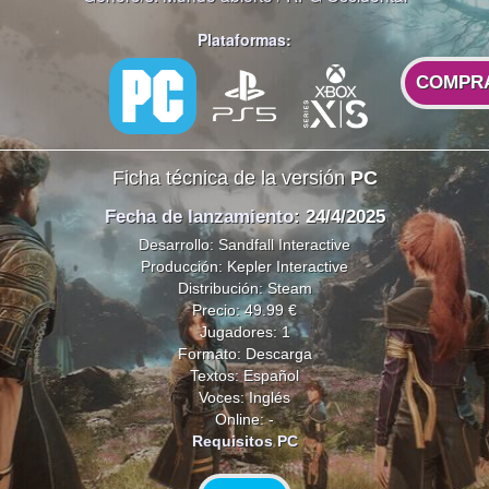
Plataformas:
COMPR
Ficha técnica de la versión
PC
Fecha de lanzamiento
: 24/4/2025
Desarrollo: Sandfall Interactive
Producción: Kepler Interactive
Distribución: Steam
Precio: 49.99 €
Jugadores: 1
Formato: Descarga
Textos: Español
Voces: Inglés
Online: -
Requisitos PC