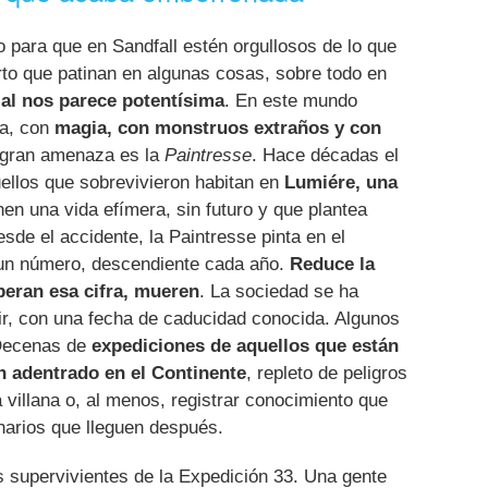
o para que en Sandfall estén orgullosos de lo que
rto que patinan en algunas cosas, sobre todo en
ial nos parece potentísima
. En este mundo
na, con
magia, con monstruos extraños y con
a gran amenaza es la
Paintresse
. Hace décadas el
ellos que sobrevivieron habitan en
Lumiére, una
nen una vida efímera, sin futuro y que plantea
sde el accidente, la Paintresse pinta en el
a un número, descendiente cada año.
Reduce la
peran esa cifra, mueren
. La sociedad se ha
ir, con una fecha de caducidad conocida. Algunos
 Decenas de
expediciones de aquellos que están
n adentrado en el Continente
, repleto de peligros
 villana o, al menos, registrar conocimiento que
onarios que lleguen después.
supervivientes de la Expedición 33. Una gente