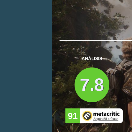
ANÁLISIS
7.8
91
Según 58 críticas