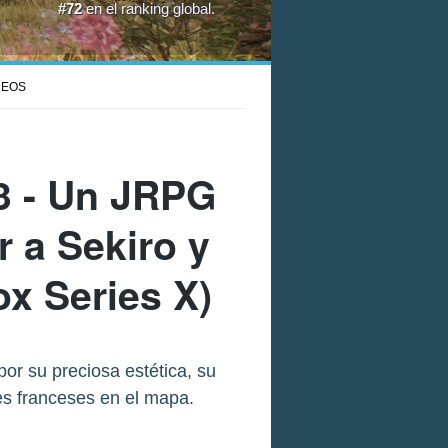
#72
en el
ranking global
.
DEOS
3
- Un JRPG
 a Sekiro y
ox Series X)
por su preciosa estética, su
es franceses en el mapa.