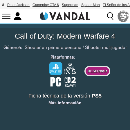
Peter Jackson
Gameplay GTA 6
Superman
Spider-Man
El Señor de los A
Call of Duty: Modern Warfare 4
Género/s:
Shooter en primera persona
/
Shooter multijugador
Plataformas:
RESERVAR
Ficha técnica de la versión
PS5
Más información