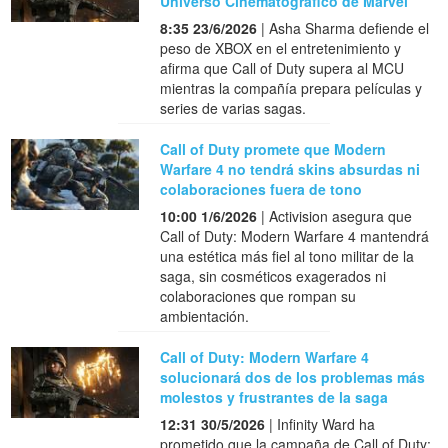
Universo Cinematográfico de Marvel
8:35 23/6/2026
| Asha Sharma defiende el
peso de XBOX en el entretenimiento y
afirma que Call of Duty supera al MCU
mientras la compañía prepara películas y
series de varias sagas.
Call of Duty promete que Modern
Warfare 4 no tendrá skins absurdas ni
colaboraciones fuera de tono
10:00 1/6/2026
| Activision asegura que
Call of Duty: Modern Warfare 4 mantendrá
una estética más fiel al tono militar de la
saga, sin cosméticos exagerados ni
colaboraciones que rompan su
ambientación.
Call of Duty: Modern Warfare 4
solucionará dos de los problemas más
molestos y frustrantes de la saga
12:31 30/5/2026
| Infinity Ward ha
prometido que la campaña de Call of Duty: