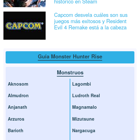
histórico en Steam
Capcom desvela cuáles son sus
juegos más exitosos y Resident
Evil 4 Remake está a la cabeza
Guía Monster Hunter Rise
Monstruos
Aknosom
Lagombi
Almudron
Ludroth Real
Anjanath
Magnamalo
Arzuros
Mizutsune
Barioth
Nargacuga