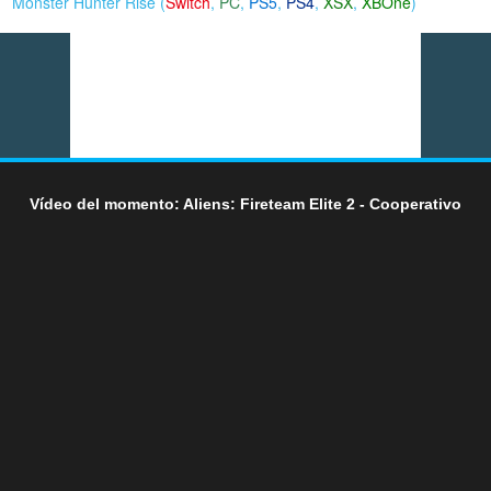
Monster Hunter Rise (
Switch
,
PC
,
PS5
,
PS4
,
XSX
,
XBOne
)
Vídeo del momento: Aliens: Fireteam Elite 2 - Cooperativo