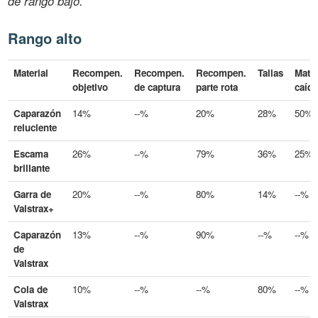
de rango bajo.
Rango alto
Material
Recompen.
Recompen.
Recompen.
Tallas
Mater
objetivo
de captura
parte rota
caíd
Caparazón
14%
--%
20%
28%
50%
reluciente
Escama
26%
--%
79%
36%
25%
brillante
Garra de
20%
--%
80%
14%
--%
Valstrax+
Caparazón
13%
--%
90%
--%
--%
de
Valstrax
Cola de
10%
--%
--%
80%
--%
Valstrax