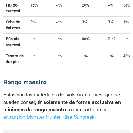
Fluido
15%
--%
20%
--%
34%
carmesí
Orbe de
2%
--%
3%
3%
1%
Valstrax
Púa ala
--%
--%
90%
21%
--%
carmesí
Tesoro de
--%
--%
--%
--%
40%
dragón
Rango maestro
Estos son los materiales del Valstrax Carmesí que se
pueden conseguir
solamente de forma exclusiva en
misiones de rango maestro
como parte de la
expansión Monster Hunter Rise Sunbreak
: