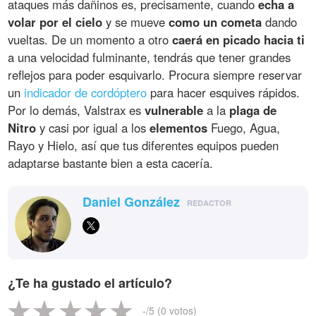
ataques más dañinos es, precisamente, cuando
echa a
volar por el cielo
y se mueve
como un cometa
dando
vueltas. De un momento a otro
caerá en picado hacia ti
a una velocidad fulminante, tendrás que tener grandes
reflejos para poder esquivarlo. Procura siempre reservar
un
indicador de cordóptero
para hacer esquives rápidos.
Por lo demás, Valstrax es
vulnerable
a la
plaga de
Nitro
y casi por igual a los
elementos
Fuego, Agua,
Rayo y Hielo, así que tus diferentes equipos pueden
adaptarse bastante bien a esta cacería.
Daniel González
REDACTOR
¿Te ha gustado el artículo?
-
/5 (
0
votos)