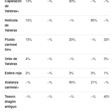
Caparazón
13%
--%
90%
--%
--%
de
Valstrax+
Helicola
10%
--%
--%
80%
--%
de
Valstrax
Fluido
15%
--%
20%
--%
32%
carmesí
hirv.
Orbe de
4%
--%
--%
--%
3%
Valstrax
Esfera roja
2%
--%
3%
3%
1%
Alalanza
--%
--%
90%
21%
--%
carmesí+
Tesoro
--%
--%
--%
--%
40%
dragón
antiguo