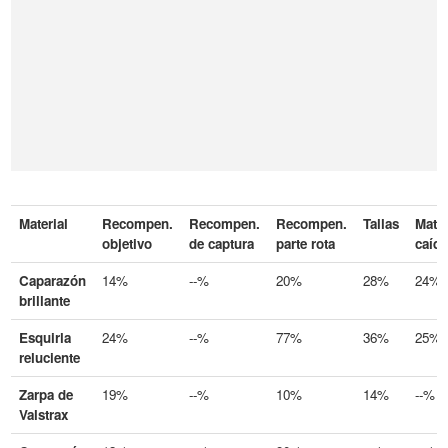
Material
Recompen.
Recompen.
Recompen.
Tallas
Mater
objetivo
de captura
parte rota
caíd
Caparazón
14%
--%
20%
28%
24%
brillante
Esquirla
24%
--%
77%
36%
25%
reluciente
Zarpa de
19%
--%
10%
14%
--%
Valstrax