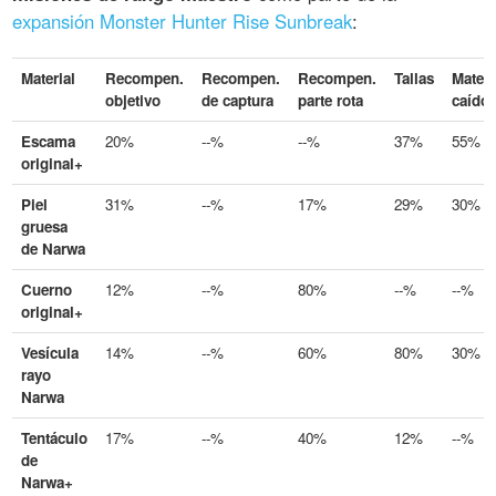
expansión Monster Hunter Rise Sunbreak
:
Material
Recompen.
Recompen.
Recompen.
Tallas
Materi
objetivo
de captura
parte rota
caído
Escama
20%
--%
--%
37%
55%
original+
Piel
31%
--%
17%
29%
30%
gruesa
de Narwa
Cuerno
12%
--%
80%
--%
--%
original+
Vesícula
14%
--%
60%
80%
30%
rayo
Narwa
Tentáculo
17%
--%
40%
12%
--%
de
Narwa+