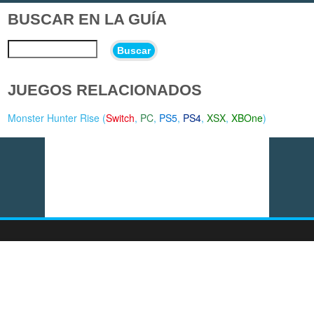
BUSCAR EN LA GUÍA
Buscar
JUEGOS RELACIONADOS
Monster Hunter Rise (
Switch
,
PC
,
PS5
,
PS4
,
XSX
,
XBOne
)
Vídeo del momento: How Many Dudes? - Tráiler de
lanzamiento