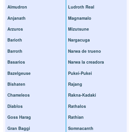
Almudron
Ludroth Real
Anjanath
Magnamalo
Arzuros
Mizutsune
Barioth
Nargacuga
Barroth
Narwa de trueno
Basarios
Narwa la creadora
Bazelgeuse
Pukei-Pukei
Bishaten
Rajang
Chameleos
Rakna-Kadaki
Diablos
Rathalos
Goss Harag
Rathian
Gran Baggi
Somnacanth