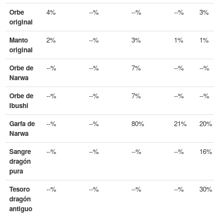
Orbe
4%
--%
--%
--%
3%
original
Manto
2%
--%
3%
1%
1%
original
Orbe de
--%
--%
7%
--%
--%
Narwa
Orbe de
--%
--%
7%
--%
--%
Ibushi
Garfa de
--%
--%
80%
21%
20%
Narwa
Sangre
--%
--%
--%
--%
16%
dragón
pura
Tesoro
--%
--%
--%
--%
30%
dragón
antiguo