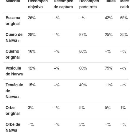
Material
Recompen.
Recompen.
Recompen.
Tallas
Materi
objetivo
de captura
parte rota
caído
Escama
26%
--%
--%
42%
65%
original
Cuero de
28%
--%
87%
25%
25%
Narwa+
Cuerno
16%
--%
80%
--%
--%
original
Vesícula
12%
--%
60%
75%
--%
de Narwa
Tentáculo
15%
--%
40%
11%
--%
de
Narwa+
Orbe
3%
--%
5%
5%
1%
original
Orbe de
--%
--%
5%
--%
--%
Narwa