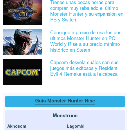
Tienes unas pocas horas para
comprar muy rebajado el último
Monster Hunter y su expansión en
PS y Switch
Consigue a precio de risa los dos
últimos Monster Hunter en PC:
World y Rise a su precio mínimo
histórico en Steam
Capcom desvela cuáles son sus
juegos más exitosos y Resident
Evil 4 Remake está a la cabeza
Guía Monster Hunter Rise
Monstruos
Aknosom
Lagombi