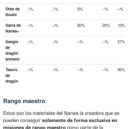
Orbe de
--%
--%
5%
--%
--%
Ibushi
Garra de
--%
--%
80%
20%
10%
Narwa+
Sangre
--%
--%
--%
--%
27%
de
dragón
anciano
Tesoro
--%
--%
--%
--%
30%
de
dragón
Rango maestro
Estos son los materiales del Narwa la creadora que se
pueden conseguir
solamente de forma exclusiva en
misiones de rango maestro
como parte de la