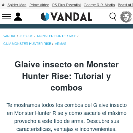
Spider-Man
Prime Video
PS Plus Essential
George R.R. Martin
Beast of 
VANDAL
JUEGOS
MONSTER HUNTER RISE
GUÍA MONSTER HUNTER RISE
ARMAS
Glaive insecto en Monster
Hunter Rise: Tutorial y
combos
Te mostramos todos los combos del Glaive insecto
en Monster Hunter Rise y cómo sacarle el máximo
provecho a este tipo de arma. Descubre sus
características, ventajas e inconvenientes.