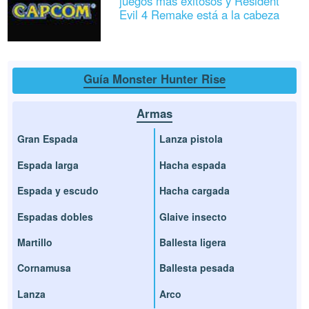
juegos más exitosos y Resident
Evil 4 Remake está a la cabeza
Guía Monster Hunter Rise
Armas
Gran Espada
Lanza pistola
Espada larga
Hacha espada
Espada y escudo
Hacha cargada
Espadas dobles
Glaive insecto
Martillo
Ballesta ligera
Cornamusa
Ballesta pesada
Lanza
Arco