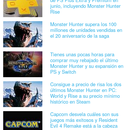
de PS Plus Extra y Premium en
junio, incluyendo Monster Hunter
Rise
Monster Hunter supera los 100
millones de unidades vendidas en
el 20 aniversario de la saga
Tienes unas pocas horas para
comprar muy rebajado el último
Monster Hunter y su expansión en
PS y Switch
Consigue a precio de risa los dos
últimos Monster Hunter en PC:
World y Rise a su precio mínimo
histórico en Steam
Capcom desvela cuáles son sus
juegos más exitosos y Resident
Evil 4 Remake está a la cabeza