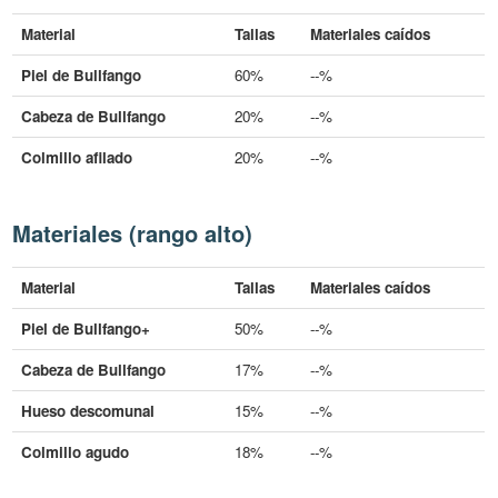
Material
Tallas
Materiales caídos
Piel de Bullfango
60%
--%
Cabeza de Bullfango
20%
--%
Colmillo afilado
20%
--%
Materiales (rango alto)
Material
Tallas
Materiales caídos
Piel de Bullfango+
50%
--%
Cabeza de Bullfango
17%
--%
Hueso descomunal
15%
--%
Colmillo agudo
18%
--%