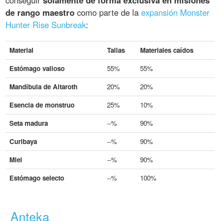
conseguir
solamente de forma exclusiva en misiones
de rango maestro
como parte de la
expansión Monster
Hunter Rise Sunbreak
:
Material
Tallas
Materiales caídos
Estómago valioso
55%
55%
Mandíbula de Altaroth
20%
20%
Esencia de monstruo
25%
10%
Seta madura
--%
90%
Curibaya
--%
90%
Miel
--%
90%
Estómago selecto
--%
100%
Anteka