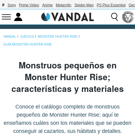
Sony
Prime Video
Anime
Metacritic
Spider-Man
PS Plus Essential
Geo
VANDAL
JUEGOS
MONSTER HUNTER RISE
GUÍA MONSTER HUNTER RISE
Monstruos pequeños en
Monster Hunter Rise;
características y materiales
Conoce el catálogo completo de monstruos
pequeños de Monster Hunter Rise; aquí te
enseñamos cuáles son los materiales que se pueden
conseguir al cazarlos, sus hábitats y detalles.