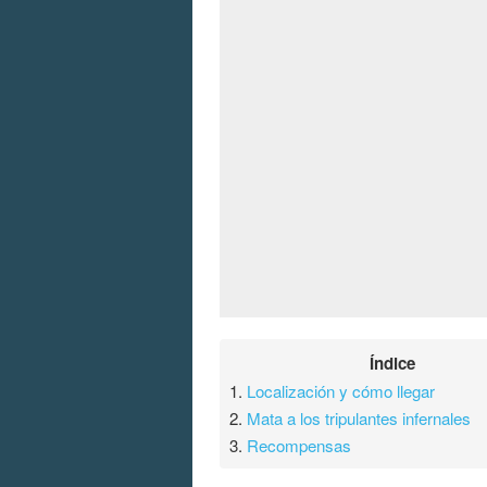
Índice
1.
Localización y cómo llegar
2.
Mata a los tripulantes infernales
3.
Recompensas