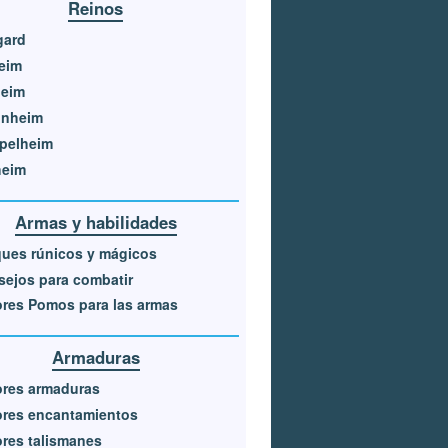
Reinos
gard
eim
heim
unheim
pelheim
heim
Armas y habilidades
ues rúnicos y mágicos
ejos para combatir
res Pomos para las armas
Armaduras
ores armaduras
ores encantamientos
res talismanes