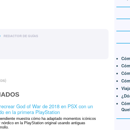
o
REDACTOR DE GUÍAS
Cómo
Cómo
Cómo
tos)
Cóm
Viaj
NADOS
¿Dón
Cómo
 recrear God of War de 2018 en PSX con un
Que
do en la primera PlayStation
ependiente muestra cómo ha adaptado momentos icónicos
 nórdico en la PlayStation original usando antiguas
rollo.