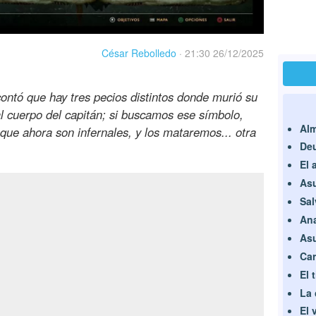
César Rebolledo
·
21:30 26/12/2025
contó que hay tres pecios distintos donde murió su
 al cuerpo del capitán; si buscamos ese símbolo,
Al
que ahora son infernales, y los mataremos... otra
Deu
El 
Asu
Sal
An
Asu
Car
El 
La 
El 