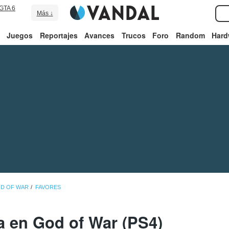
GTA 6
Más ↓
Juegos
Reportajes
Avances
Trucos
Foro
Random
Hard
OD OF WAR
FAVORES
a en God of War (PS4)