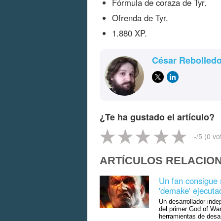
Fórmula de coraza de Tyr.
Ofrenda de Tyr.
1.880 XP.
César Rebolled
¿Te ha gustado el artículo?
-
/5 (
0
vo
ARTÍCULOS RELACIO
Un fan consigue
'demake' ejecuta
Un desarrollador ind
del primer God of War
herramientas de desar