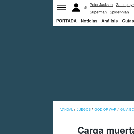
Peter Jackson
Gameplay 
Superman
Spider-Man
PORTADA
Noticias
Análisis
Guías
VANDAL
JUEGOS
GOD OF WAR
GUÍA G
Carga muert