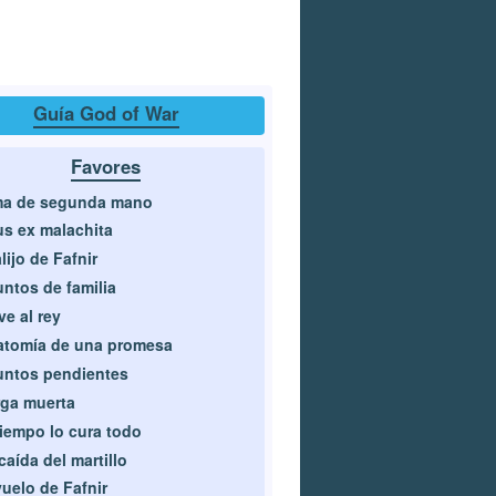
Guía God of War
Favores
ma de segunda mano
s ex malachita
alijo de Fafnir
ntos de familia
ve al rey
atomía de una promesa
ntos pendientes
ga muerta
tiempo lo cura todo
caída del martillo
vuelo de Fafnir