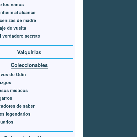
e los reinos
nheim al alcance
cenizas de madre
iaje de vuelta
l verdadero secreto
Valquirias
Coleccionables
rvos de Odín
azgos
sos místicos
garros
adores de saber
es legendarios
uarios