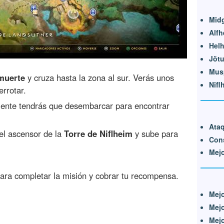
Mid
Alfh
Hel
Jöt
Mus
 muerte
y cruza hasta la zona al sur. Verás unos
Nifl
rrotar.
nte tendrás que desembarcar para encontrar
Ataq
el ascensor de la
Torre de Niflheim
y sube para
Cons
Mejo
para completar la misión y cobrar tu recompensa.
Mej
Mej
Mejo