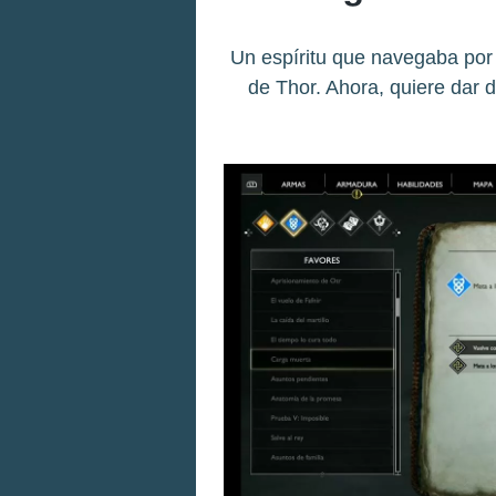
Un espíritu que navegaba por
de Thor. Ahora, quiere dar d