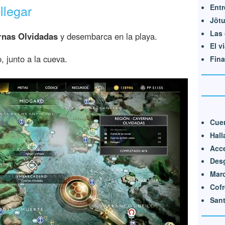
llegar
Entr
Jötu
Las 
rnas Olvidadas
y desembarca en la playa.
El v
, junto a la cueva.
Fina
Cue
Hall
Acce
Des
Marc
Cofr
Sant