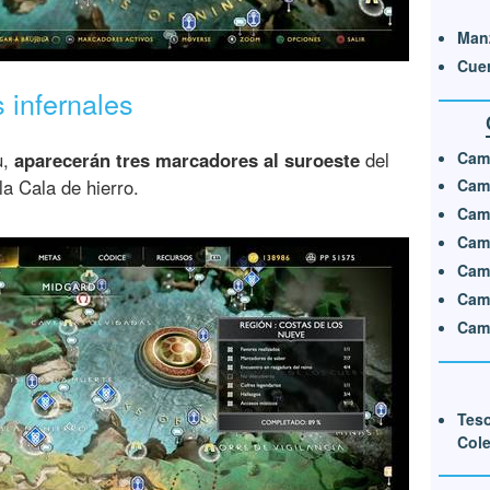
Man
Cuer
s infernales
Cama
u,
aparecerán tres marcadores al suroeste
del
 la Cala de hierro.
Cama
Cama
Cama
Cama
Cama
Cam
Teso
Cole