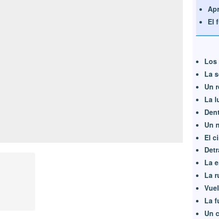
Apr
El 
Los
La s
Un r
La l
Dent
Un 
El c
Detr
La 
La r
Vuel
La f
Un 