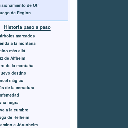
isionamiento de Otr
fuego de Reginn
Historia paso a paso
 árboles marcados
enda a la montaña
eino más allá
uz de Alfheim
ro de la montaña
nuevo destino
incel mágico
ás de la cerradura
enfemedad
una negra
ve a la cumbre
uga de Helheim
camino a Jötunheim