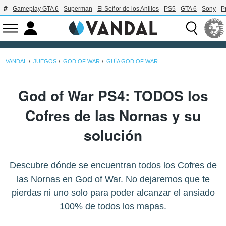
Gameplay GTA 6
Superman
El Señor de los Anillos
PS5
GTA 6
Sony
P
VANDAL
JUEGOS
GOD OF WAR
GUÍA GOD OF WAR
God of War PS4: TODOS los
Cofres de las Nornas y su
solución
Descubre dónde se encuentran todos los Cofres de
las Nornas en God of War. No dejaremos que te
pierdas ni uno solo para poder alcanzar el ansiado
100% de todos los mapas.