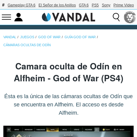
Gameplay GTA 6
El Señor de los Anillos
GTA 6
PS5
Sony
Prime Video
VANDAL
JUEGOS
GOD OF WAR
GUÍA GOD OF WAR
CÁMARAS OCULTAS DE ODÍN
Camara oculta de Odín en
Alfheim - God of War (PS4)
Ésta es la única de las cámaras ocultas de Odín que
se encuentra en Alfheim. El acceso es desde
Alfheim.