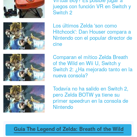
juegos con función VR en Switch y
Switch 2
Los últimos Zelda 'son como
Hitchcock': Dan Houser compara a
Nintendo con el popular director de
cine
Comparan el mítico Zelda Breath
of the Wild en Wii U, Switch y
Switch 2: ¿Ha mejorado tanto en la
nueva consola?
Todavía no ha salido en Switch 2,
pero Zelda BOTW ya tiene su
primer speedrun en la consola de
Nintendo
Guía The Legend of Zelda: Breath of the Wild