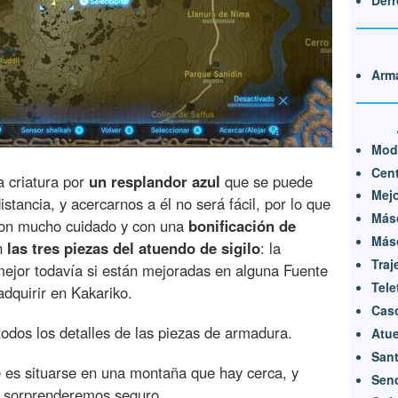
Derr
Arma
Mod
Cen
a criatura por
un resplandor azul
que se puede
Mejo
stancia, y acercarnos a él no será fácil, por lo que
Másc
on mucho cuidado y con una
bonificación de
Másc
on
las tres piezas del atuendo de sigilo
: la
Traj
(mejor todavía si están mejoradas en alguna Fuente
Tele
dquirir en Kakariko.
Cas
todos los detalles de las piezas de armadura.
Atue
Sant
 es situarse en una montaña que hay cerca, y
Send
e sorprenderemos seguro.