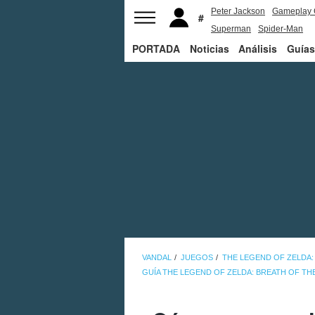
Peter Jackson
Gameplay 
Superman
Spider-Man
PORTADA
Noticias
Análisis
Guías
VANDAL
JUEGOS
THE LEGEND OF ZELDA:
GUÍA THE LEGEND OF ZELDA: BREATH OF TH