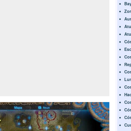
Bay
Zor
Au
Atu
Atu
Cóm
Es
Con
Rep
Con
Lun
Con
Ha
Com
Cóm
Cóm
Cu