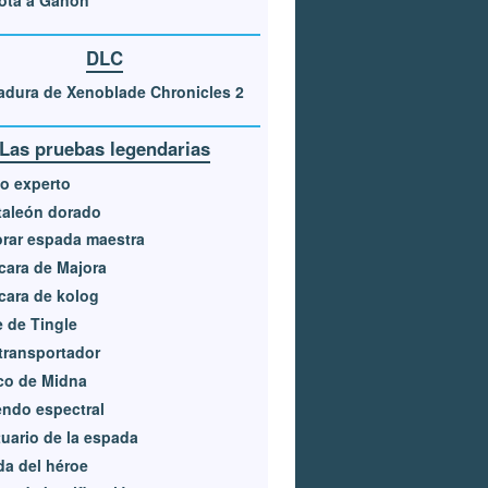
ota a Ganon
DLC
dura de Xenoblade Chronicles 2
Las pruebas legendarias
o experto
taleón dorado
rar espada maestra
ara de Majora
ara de kolog
e de Tingle
transportador
co de Midna
ndo espectral
uario de la espada
a del héroe