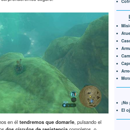
Cofr
Misi
Atue
Cas
Arm
Cami
Cap
Arre
Moto
¡No 
El o
nos en él
tendremos que domarle
, pulsando el
mos
dos círculos de resistencia
completos, o