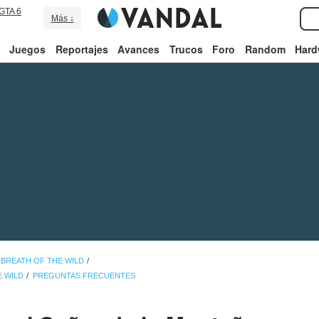
GTA 6
Más ↓
Juegos
Reportajes
Avances
Trucos
Foro
Random
Hard
 BREATH OF THE WILD
E WILD
PREGUNTAS FRECUENTES