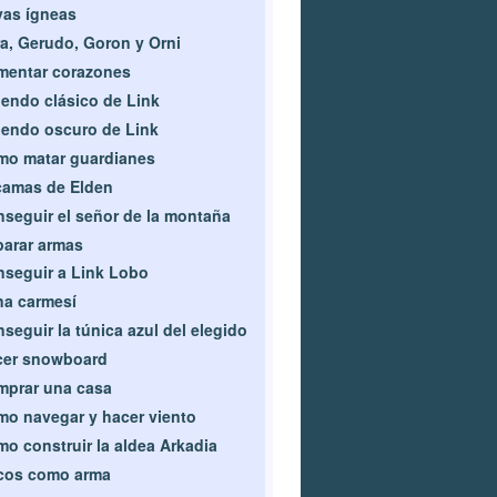
as ígneas
a, Gerudo, Goron y Orni
mentar corazones
endo clásico de Link
endo oscuro de Link
o matar guardianes
camas de Elden
seguir el señor de la montaña
arar armas
seguir a Link Lobo
a carmesí
seguir la túnica azul del elegido
cer snowboard
prar una casa
o navegar y hacer viento
o construir la aldea Arkadia
cos como arma