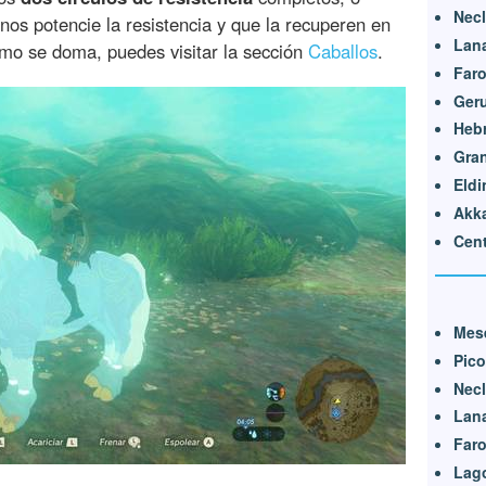
Nec
nos potencie la resistencia y que la recuperen en
Lan
ómo se doma, puedes visitar la sección
Caballos
.
Far
Ger
Heb
Gran
Eldi
Akk
Cent
Mese
Pic
Nec
Lan
Far
Lag