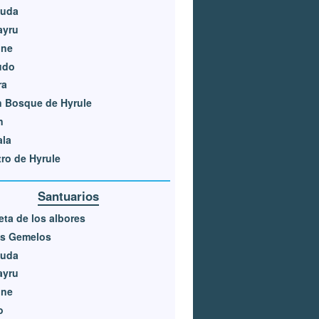
luda
ayru
one
udo
ra
 Bosque de Hyrule
n
ala
ro de Hyrule
Santuarios
ta de los albores
os Gemelos
luda
ayru
one
o