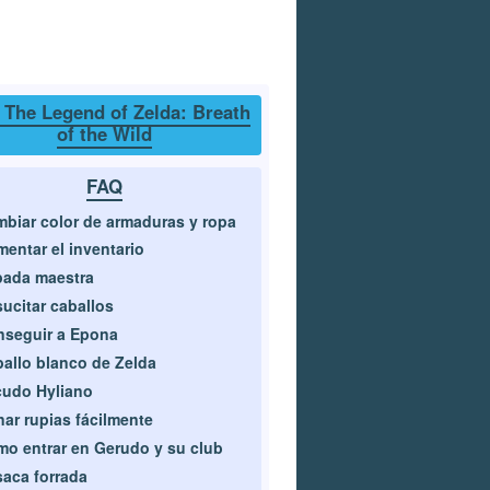
 The Legend of Zelda: Breath
of the Wild
FAQ
biar color de armaduras y ropa
entar el inventario
pada maestra
ucitar caballos
seguir a Epona
allo blanco de Zelda
udo Hyliano
ar rupias fácilmente
o entrar en Gerudo y su club
aca forrada