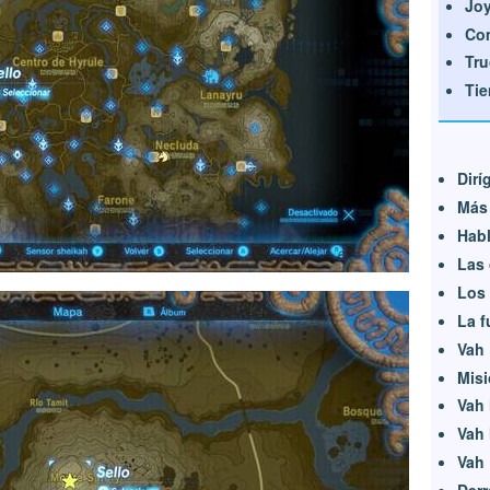
Joy
Co
Tru
Tie
Dirí
Más 
Habl
Las 
Los 
La f
Vah 
Misi
Vah 
Vah 
Vah 