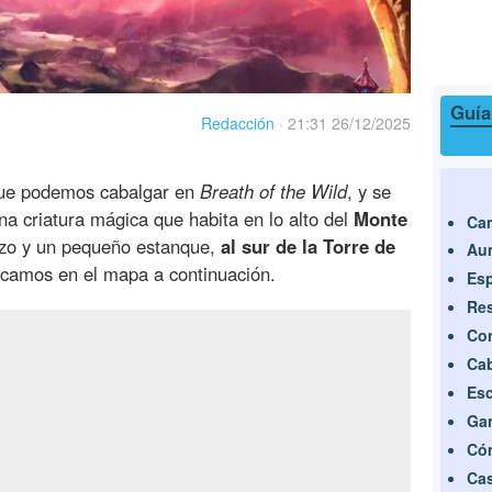
Guía
Redacción
·
21:31 26/12/2025
que podemos cabalgar en
Breath of the Wild
, y se
una criatura mágica que habita en lo alto del
Monte
Cam
ezo y un pequeño estanque,
al sur de la Torre de
Aum
rcamos en el mapa a continuación.
Es
Res
Con
Cab
Esc
Gan
Cóm
Cas