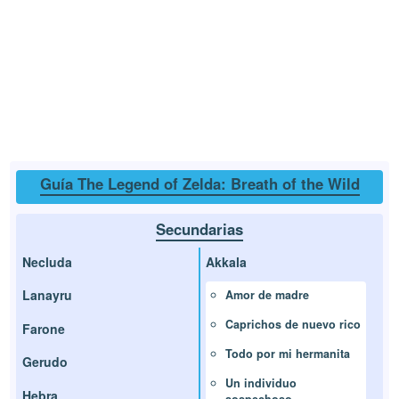
Guía The Legend of Zelda: Breath of the Wild
Secundarias
Necluda
Akkala
Lanayru
Amor de madre
Caprichos de nuevo rico
Farone
Todo por mi hermanita
Gerudo
Un individuo
Hebra