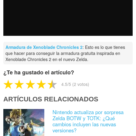
Armadura de Xenoblade Chronicles 2
: Esto es lo que tienes
que hacer para conseguir la armadura gratuita inspirada en
Xenoblade Chronicles 2 en el nuevo Zelda.
¿Te ha gustado el artículo?
4.5
/5 (
2
votos)
ARTÍCULOS RELACIONADOS
Nintendo actualiza por sorpresa
Zelda BOTW y TOTK: ¿Qué
cambios incluyen las nuevas
versiones?