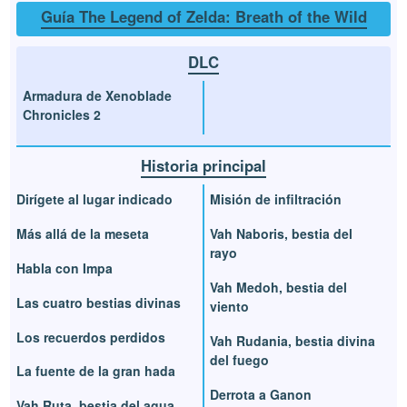
Guía The Legend of Zelda: Breath of the Wild
DLC
Armadura de Xenoblade
Chronicles 2
Historia principal
Dirígete al lugar indicado
Misión de infiltración
Más allá de la meseta
Vah Naboris, bestia del
rayo
Habla con Impa
Vah Medoh, bestia del
Las cuatro bestias divinas
viento
Los recuerdos perdidos
Vah Rudania, bestia divina
del fuego
La fuente de la gran hada
Derrota a Ganon
Vah Ruta, bestia del agua