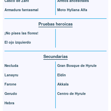
Casco de Zant
Arreos ancestrales
Armadura fantasmal
Moto Hyliana Alfa
Pruebas heroicas
¡No pises las flores!
El ojo izquierdo
Secundarias
Necluda
Gran Bosque de Hyrule
Lanayru
Eldin
Farone
Akkala
Gerudo
Centro de Hyrule
Hebra