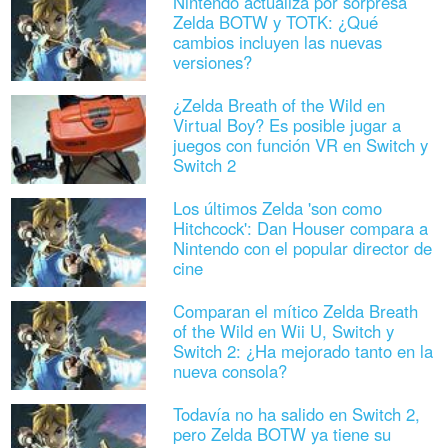
Nintendo actualiza por sorpresa
Zelda BOTW y TOTK: ¿Qué
cambios incluyen las nuevas
versiones?
¿Zelda Breath of the Wild en
Virtual Boy? Es posible jugar a
juegos con función VR en Switch y
Switch 2
Los últimos Zelda 'son como
Hitchcock': Dan Houser compara a
Nintendo con el popular director de
cine
Comparan el mítico Zelda Breath
of the Wild en Wii U, Switch y
Switch 2: ¿Ha mejorado tanto en la
nueva consola?
Todavía no ha salido en Switch 2,
pero Zelda BOTW ya tiene su