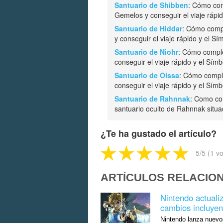
Santuario de Shibben
: Cómo com
Gemelos y conseguir el viaje rápid
Santuario de Hiddar
: Cómo compl
y conseguir el viaje rápido y el Sí
Santuario de Niohr
: Cómo comple
conseguir el viaje rápido y el Símb
Santuario de Oissa
: Cómo comple
conseguir el viaje rápido y el Símb
Santuario de Rahnnak
: Como com
santuario oculto de Rahnnak situ
¿Te ha gustado el artículo?
5
/5 (
1
vo
ARTÍCULOS RELACIO
Nintendo actual
cambios incluyen
Nintendo lanza nuevo