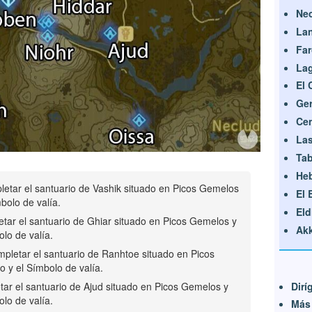
Ne
La
Fa
La
El 
Ge
Cen
Las
Ta
He
etar el santuario de Vashik situado en Picos Gemelos
El
mbolo de valía.
Eld
tar el santuario de Ghiar situado en Picos Gemelos y
Akk
olo de valía.
pletar el santuario de Ranhtoe situado en Picos
o y el Símbolo de valía.
Dirí
ar el santuario de Ajud situado en Picos Gemelos y
olo de valía.
Más 