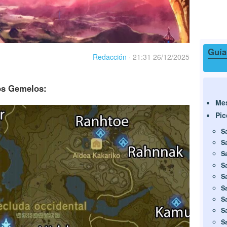
Guía
Redacción
·
21:31 26/12/2025
os Gemelos:
Mes
Pi
S
S
S
S
S
S
S
S
S