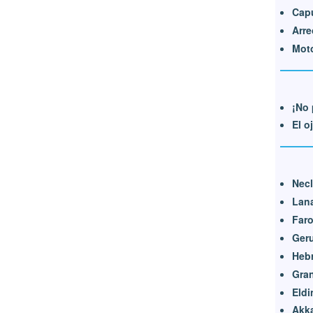
Cap
Arre
Moto
¡No 
El o
Nec
Lan
Far
Ger
Heb
Gran
Eldi
Akk