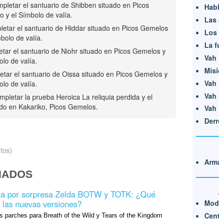
pletar el santuario de Shibben situado en Picos
Habl
o y el Símbolo de valía.
Las 
etar el santuario de Hiddar situado en Picos Gemelos
Los 
mbolo de valía.
La f
tar el santuario de Niohr situado en Picos Gemelos y
Vah 
olo de valía.
Misi
tar el santuario de Oissa situado en Picos Gemelos y
Vah 
olo de valía.
Vah 
pletar la prueba Heroica La reliquia perdida y el
ado en Kakariko, Picos Gemelos.
Vah 
Derr
tos)
Arma
NADOS
iza por sorpresa Zelda BOTW y TOTK: ¿Qué
Mod
 las nuevas versiones?
Cen
s parches para Breath of the Wild y Tears of the Kingdom