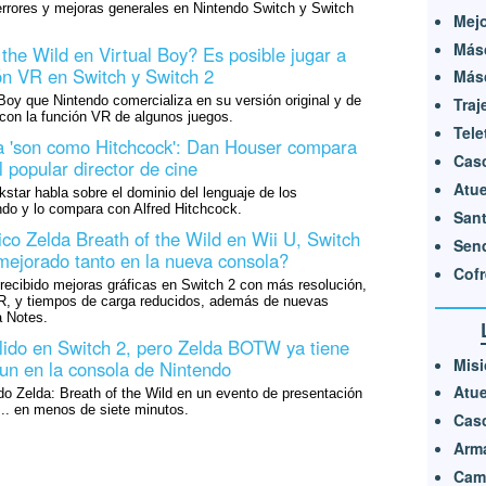
errores y mejoras generales en Nintendo Switch y Switch
Mejo
Másc
the Wild en Virtual Boy? Es posible jugar a
ón VR en Switch y Switch 2
Másc
l Boy que Nintendo comercializa en su versión original y de
Traj
con la función VR de algunos juegos.
Tele
a 'son como Hitchcock': Dan Houser compara
Cas
 popular director de cine
Atue
star habla sobre el dominio del lenguaje de los
ndo y lo compara con Alfred Hitchcock.
Sant
co Zelda Breath of the Wild en Wii U, Switch
Send
mejorado tanto en la nueva consola?
Cofr
 recibido mejoras gráficas en Switch 2 con más resolución,
R, y tiempos de carga reducidos, además de nuevas
 Notes.
lido en Switch 2, pero Zelda BOTW ya tiene
Misi
un en la consola de Nintendo
Atue
o Zelda: Breath of the Wild en un evento de presentación
.. en menos de siete minutos.
Cas
Arm
Cami