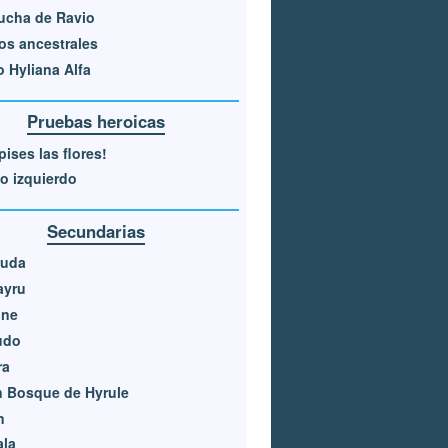
ucha de Ravio
os ancestrales
 Hyliana Alfa
Pruebas heroicas
pises las flores!
jo izquierdo
Secundarias
luda
ayru
one
udo
ra
 Bosque de Hyrule
n
ala