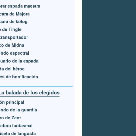
rar espada maestra
ara de Majora
ara de kolog
e de Tingle
transportador
co de Midna
ndo espectral
uario de la espada
a del héroe
es de bonificación
La balada de los elegidos
ón principal
ndo de la guardia
co de Zant
adura fantasmal
seta de langosta