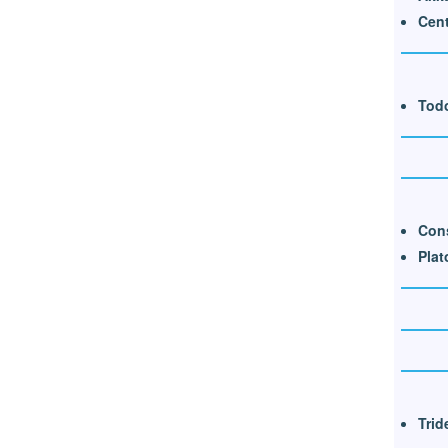
Cent
Todo
Cons
Plat
Trid