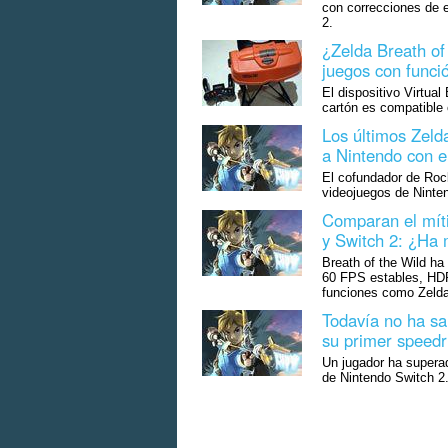
con correcciones de 
2.
¿Zelda Breath of 
juegos con funci
El dispositivo Virtua
cartón es compatible 
Los últimos Zeld
a Nintendo con el
El cofundador de Rock
videojuegos de Ninte
Comparan el míti
y Switch 2: ¿Ha 
Breath of the Wild ha
60 FPS estables, HD
funciones como Zelda
Todavía no ha sa
su primer speedr
Un jugador ha superad
de Nintendo Switch 2.