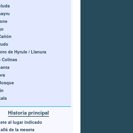
cluda
nayru
rone
go
Cañón
rudo
tro de Hyrule / Llanura
 Colinas
banta
bra
 Bosque
in
ala
Historia principal
gete al lugar indicado
allá de la meseta