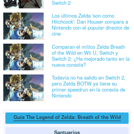
Switch 2
Los últimos Zelda 'son como
Hitchcock': Dan Houser compara a
Nintendo con el popular director de
cine
Comparan el mítico Zelda Breath
of the Wild en Wii U, Switch y
Switch 2: ¿Ha mejorado tanto en la
nueva consola?
Todavía no ha salido en Switch 2,
pero Zelda BOTW ya tiene su
primer speedrun en la consola de
Nintendo
Guía The Legend of Zelda: Breath of the Wild
Santuarios