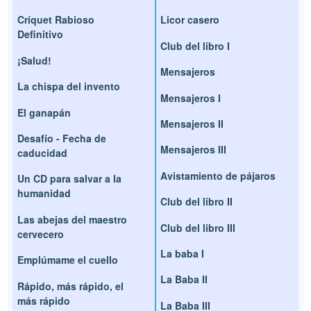
Críquet Rabioso
Licor casero
Definitivo
Club del libro I
¡Salud!
Mensajeros
La chispa del invento
Mensajeros I
El ganapán
Mensajeros II
Desafío - Fecha de
Mensajeros III
caducidad
Avistamiento de pájaros
Un CD para salvar a la
humanidad
Club del libro II
Las abejas del maestro
Club del libro III
cervecero
La baba I
Emplúmame el cuello
La Baba II
Rápido, más rápido, el
más rápido
La Baba III