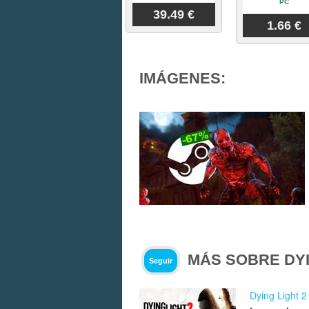
PC
39.49 €
1.66 €
IMÁGENES:
MÁS SOBRE DYI
Seguir
Dying Light 2