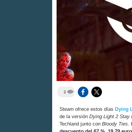
2
Steam ofrece estos días
Dying L
de la versión
Dying Light 2 Stay
Techland junto con
Bloody Ties
.
descuento del 67 %, 19,79 euro