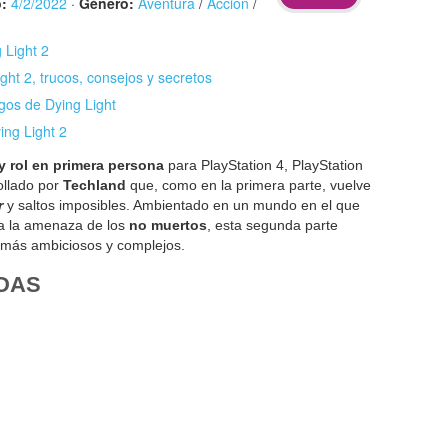
:
4/2/2022
·
Género:
Aventura
/
Acción
/
 Light 2
ght 2, trucos, consejos y secretos
gos de Dying Light
ing Light 2
y rol en primera persona
para PlayStation 4, PlayStation
ollado por
Techland
que, como en la primera parte, vuelve
r
y saltos imposibles. Ambientado en un mundo en el que
a la amenaza de los
no muertos
, esta segunda parte
 más ambiciosos y complejos.
DAS