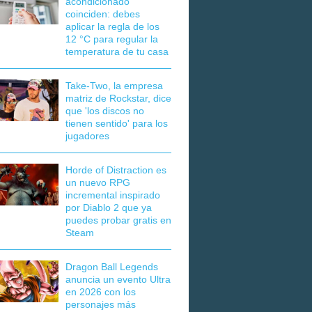
acondicionado
coinciden: debes
aplicar la regla de los
12 °C para regular la
temperatura de tu casa
Take-Two, la empresa
matriz de Rockstar, dice
que 'los discos no
tienen sentido' para los
jugadores
Horde of Distraction es
un nuevo RPG
incremental inspirado
por Diablo 2 que ya
puedes probar gratis en
Steam
Dragon Ball Legends
anuncia un evento Ultra
en 2026 con los
personajes más