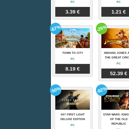
PC
PC
3.39 €
1.21 €
-67%
-25%
TOWN TO CITY
INDIANA JONES 
THE GREAT CIR
PC
PC
8.19 €
52.39 €
-50%
-82%
007 FIRST LIGHT
STAR WARS: KNI
DELUXE EDITION
OF THE OLD
REPUBLIC
PC