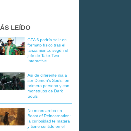
ÁS LEÍDO
GTA 6 podría salir en
formato físico tras el
lanzamiento, según el
jefe de Take-Two
Interactive
Así de diferente iba a
ser Demon's Souls: en
primera persona y con
monstruos de Dark
Souls
No mires arriba en
Beast of Reincarnation:
la curiosidad te matará
y tiene sentido en el