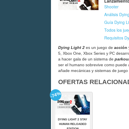
Lanzamiento
Shooter
Análisis Dying
Guía Dying Li
Todos los jue
Requisitos Dy
Dying Light 2
es un juego de
acción 
5, Xbox One, Xbox Series y PC desarr
a hacer gala de un sistema de
parkou
ser el humano sobrevive como puede 
añade mecánicas y sistemas de juego
OFERTAS RELACIONA
-74%
DYING LIGHT 2 STAY
HUMAN RELOADED
EDITION