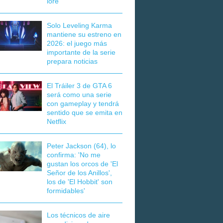
lore
Solo Leveling Karma
mantiene su estreno en
2026: el juego más
importante de la serie
prepara noticias
El Tráiler 3 de GTA 6
será como una serie
con gameplay y tendrá
sentido que se emita en
Netflix
Peter Jackson (64), lo
confirma: 'No me
gustan los orcos de 'El
Señor de los Anillos',
los de 'El Hobbit' son
formidables'
Los técnicos de aire