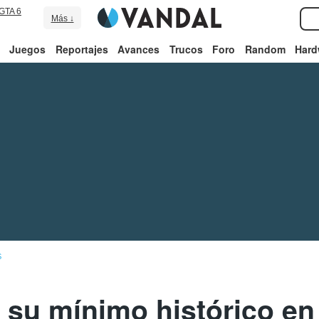
GTA 6
Más ↓
Juegos
Reportajes
Avances
Trucos
Foro
Random
Hard
S
 su mínimo histórico en