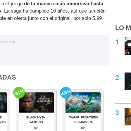
o del juego
de la manera más inmersiva hasta
s. La saga ha cumplido 10 años, así que también
e en oferta junto con el original, por sólo 5,99
LO M
EDACTOR
ADAS
-31%
-53%
E
BLACK MYTH:
AVATAR: FRONTIERS
VAN
WUKONG
OF PANDORA
PC
PC