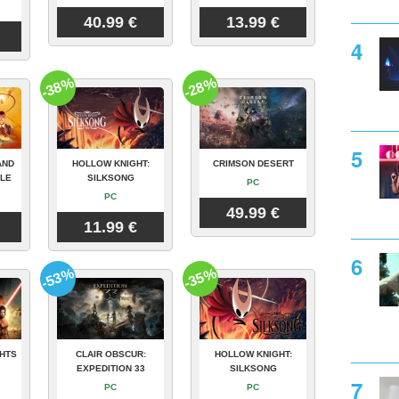
40.99 €
13.99 €
-38%
-28%
AND
HOLLOW KNIGHT:
CRIMSON DESERT
CLE
SILKSONG
PC
PC
49.99 €
11.99 €
-53%
-35%
GHTS
CLAIR OBSCUR:
HOLLOW KNIGHT:
EXPEDITION 33
SILKSONG
PC
PC