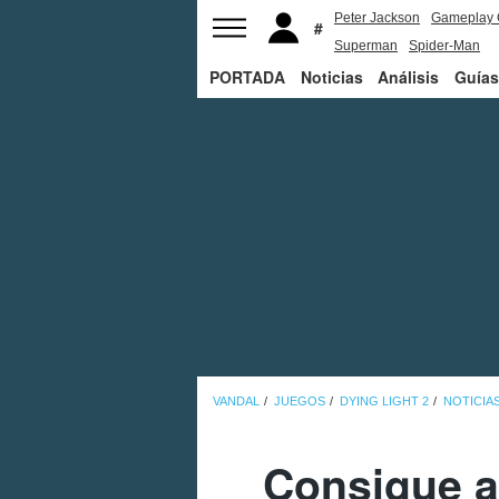
Peter Jackson
Gameplay 
Superman
Spider-Man
PORTADA
Noticias
Análisis
Guías
VANDAL
JUEGOS
DYING LIGHT 2
NOTICIA
Consigue a