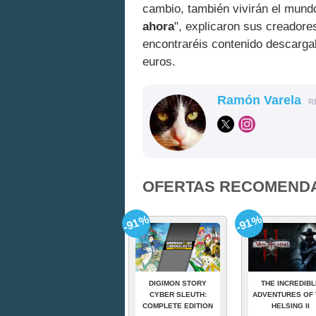
cambio, también vivirán el mund
ahora
", explicaron sus creadore
encontraréis contenido descargabl
euros.
Ramón Varela
R
OFERTAS RECOMEND
-91%
-91%
DIGIMON STORY
THE INCREDIBL
CYBER SLEUTH:
ADVENTURES OF 
COMPLETE EDITION
HELSING II