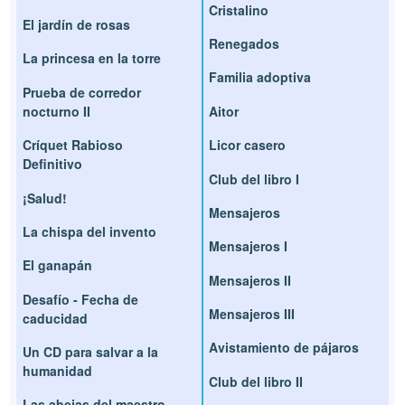
Cristalino
El jardín de rosas
Renegados
La princesa en la torre
Familia adoptiva
Prueba de corredor
nocturno II
Aitor
Críquet Rabioso
Licor casero
Definitivo
Club del libro I
¡Salud!
Mensajeros
La chispa del invento
Mensajeros I
El ganapán
Mensajeros II
Desafío - Fecha de
Mensajeros III
caducidad
Avistamiento de pájaros
Un CD para salvar a la
humanidad
Club del libro II
Las abejas del maestro