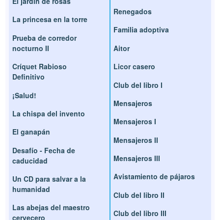
El jardín de rosas
Renegados
La princesa en la torre
Familia adoptiva
Prueba de corredor
nocturno II
Aitor
Críquet Rabioso
Licor casero
Definitivo
Club del libro I
¡Salud!
Mensajeros
La chispa del invento
Mensajeros I
El ganapán
Mensajeros II
Desafío - Fecha de
Mensajeros III
caducidad
Avistamiento de pájaros
Un CD para salvar a la
humanidad
Club del libro II
Las abejas del maestro
Club del libro III
cervecero