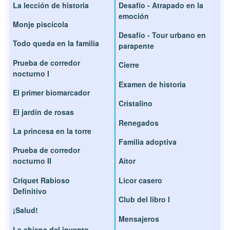
La lección de historia
Desafío - Atrapado en la
emoción
Monje piscícola
Desafío - Tour urbano en
Todo queda en la familia
parapente
Prueba de corredor
Cierre
nocturno I
Examen de historia
El primer biomarcador
Cristalino
El jardín de rosas
Renegados
La princesa en la torre
Familia adoptiva
Prueba de corredor
nocturno II
Aitor
Críquet Rabioso
Licor casero
Definitivo
Club del libro I
¡Salud!
Mensajeros
La chispa del invento