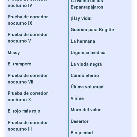
La Reina de los
nocturno IV
Espantapájaros
Prueba de corredor
¡Hay vida!
nocturno IX
Guarida para Brigitte
Prueba de corredor
nocturno V
La hermana
Missy
Urgencia médica
El trampero
La viuda negra
Prueba de corredor
Cariño eterno
nocturno VII
Última voluntad
Prueba de corredor
Vinnie
nocturno X
Muro del valor
El rojo más rojo
Desertor
Prueba de corredor
nocturno III
Sin piedad