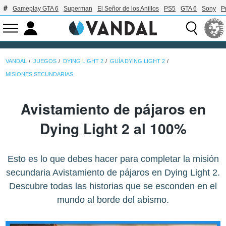
Gameplay GTA 6
Superman
El Señor de los Anillos
PS5
GTA 6
Sony
P
VANDAL
JUEGOS
DYING LIGHT 2
GUÍA DYING LIGHT 2
MISIONES SECUNDARIAS
Avistamiento de pájaros en
Dying Light 2 al 100%
Esto es lo que debes hacer para completar la misión
secundaria Avistamiento de pájaros en Dying Light 2.
Descubre todas las historias que se esconden en el
mundo al borde del abismo.