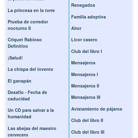
Renegados
La princesa en la torre
Familia adoptiva
Prueba de corredor
nocturno II
Aitor
Críquet Rabioso
Licor casero
Definitivo
Club del libro I
¡Salud!
Mensajeros
La chispa del invento
Mensajeros I
El ganapán
Mensajeros II
Desafío - Fecha de
Mensajeros III
caducidad
Avistamiento de pájaros
Un CD para salvar a la
humanidad
Club del libro II
Las abejas del maestro
Club del libro III
cervecero