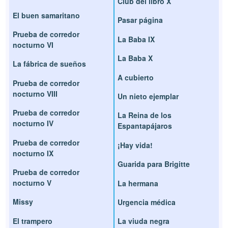
Club del libro X
El buen samaritano
Pasar página
Prueba de corredor
La Baba IX
nocturno VI
La Baba X
La fábrica de sueños
A cubierto
Prueba de corredor
nocturno VIII
Un nieto ejemplar
Prueba de corredor
La Reina de los
nocturno IV
Espantapájaros
Prueba de corredor
¡Hay vida!
nocturno IX
Guarida para Brigitte
Prueba de corredor
nocturno V
La hermana
Missy
Urgencia médica
El trampero
La viuda negra