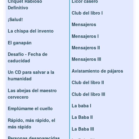
Críquet Rabioso
Licor casero
Definitivo
Club del libro I
¡Salud!
Mensajeros
La chispa del invento
Mensajeros I
El ganapán
Mensajeros II
Desafío - Fecha de
Mensajeros III
caducidad
Avistamiento de pájaros
Un CD para salvar a la
humanidad
Club del libro II
Las abejas del maestro
Club del libro III
cervecero
La baba I
Emplúmame el cuello
La Baba II
Rápido, más rápido, el
más rápido
La Baba III
Personas desaparecidas