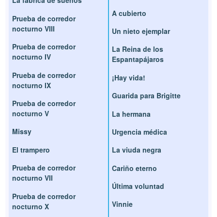
La fábrica de sueños
A cubierto
Prueba de corredor
nocturno VIII
Un nieto ejemplar
Prueba de corredor
La Reina de los
nocturno IV
Espantapájaros
Prueba de corredor
¡Hay vida!
nocturno IX
Guarida para Brigitte
Prueba de corredor
nocturno V
La hermana
Missy
Urgencia médica
El trampero
La viuda negra
Prueba de corredor
Cariño eterno
nocturno VII
Última voluntad
Prueba de corredor
Vinnie
nocturno X