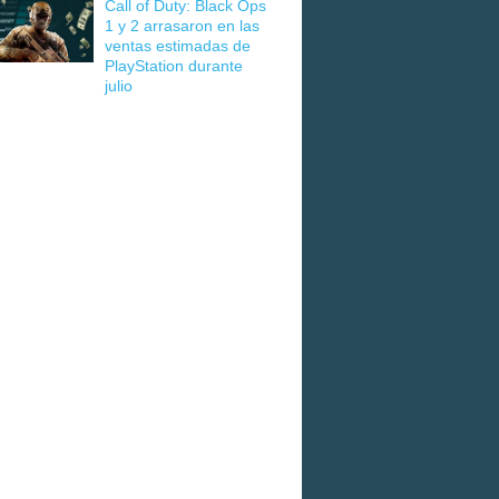
Call of Duty: Black Ops
1 y 2 arrasaron en las
ventas estimadas de
PlayStation durante
julio