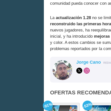
comunidad pueda conocer con an
La
actualización 1.28
no se limi
reconstruido las primeras hor
nuevos jugadores, ha reequilibra
inicial, y ha introducido
mejoras 
y color. A estos cambios se su
problemas reportados por la com
Jorge Cano
RED
OFERTAS RECOMEND
-91%
-53%