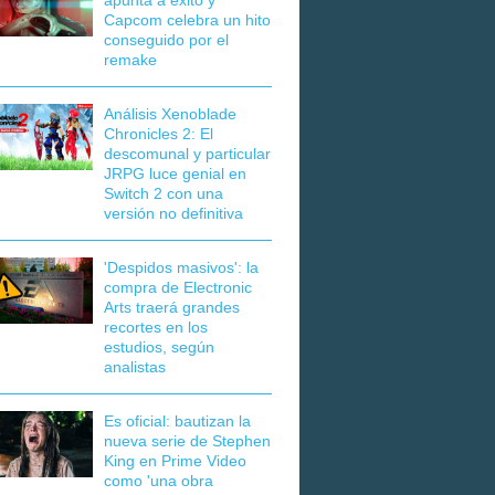
apunta a éxito y
Capcom celebra un hito
conseguido por el
remake
Análisis Xenoblade
Chronicles 2: El
descomunal y particular
JRPG luce genial en
Switch 2 con una
versión no definitiva
'Despidos masivos': la
compra de Electronic
Arts traerá grandes
recortes en los
estudios, según
analistas
Es oficial: bautizan la
nueva serie de Stephen
King en Prime Video
como 'una obra