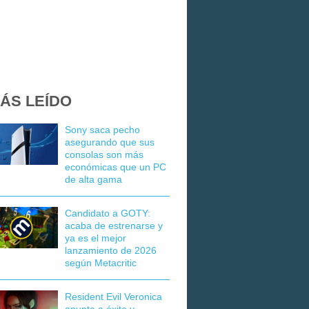
ÁS LEÍDO
Sony saca pecho
asegurando que sus
consolas son más
económicas que un PC
de alta gama
Candidato a GOTY:
acaba de estrenarse y
ya es el mejor
lanzamiento de 2026
según Metacritic
Resident Evil Veronica