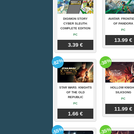
DIGIMON STORY
AVATAR: FRONTI
CYBER SLEUTH:
OF PANDORA
COMPLETE EDITION
PC
PC
13.99 €
3.39 €
-82%
-38%
STAR WARS: KNIGHTS
HOLLOW KNIGH
OF THE OLD
SILKSONG
REPUBLIC
PC
PC
11.99 €
1.66 €
-55%
-35%