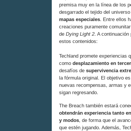
premisa muy en la línea de los p
desgarrado el tejido del univers
mapas especiales
. Entre ellos 
creaciones puramente comunitar
de
Dying Light 2
. A continuación
estos contenidos:
Techland promete experiencias qu
como
desplazamiento en terce
desafíos de
supervivencia extr
la fórmula original. El objetivo e
nuevas recompensas, armas y equ
sigan regresando.
The Breach también estará conec
obtendrán experiencia tanto e
y modos
, de forma que el avanc
que estén jugando. Además, Techl