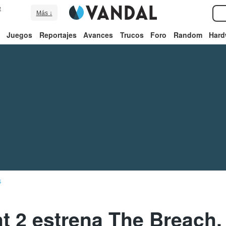
e
Más ↓
Juegos
Reportajes
Avances
Trucos
Foro
Random
Hard
S
t 2 estrena The Breach