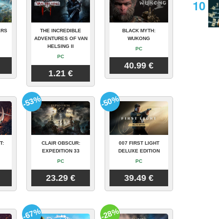
ERS
THE INCREDIBLE
BLACK MYTH:
ADVENTURES OF VAN
WUKONG
HELSING II
PC
PC
40.99 €
1.21 €
-53%
-50%
T:
CLAIR OBSCUR:
007 FIRST LIGHT
EXPEDITION 33
DELUXE EDITION
PC
PC
23.29 €
39.49 €
-67%
-28%