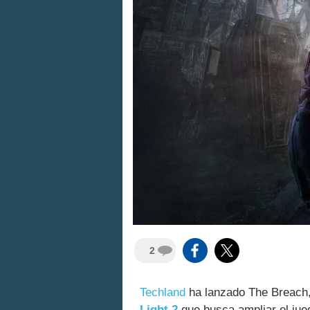
2
Techland
ha lanzado The Breach,
Light 2
que busca ampliar el ju