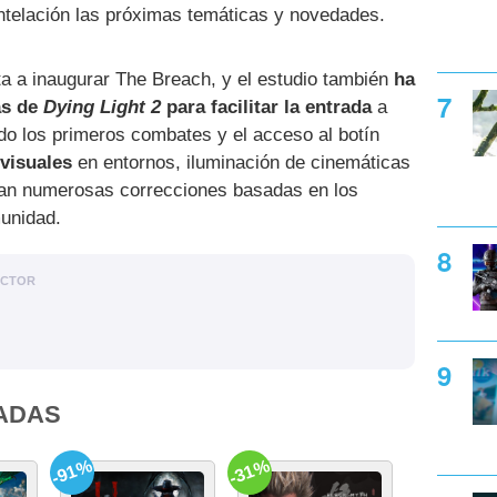
telación las próximas temáticas y novedades.
ta a inaugurar The Breach, y el estudio también
ha
as de
Dying Light 2
para facilitar la entrada
a
do los primeros combates y el acceso al botín
visuales
en entornos, iluminación de cinemáticas
man numerosas correcciones basadas en los
unidad.
ACTOR
ADAS
-91%
-31%