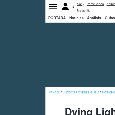
Sony
Prime Video
Anim
Metacritic
PORTADA
Noticias
Análisis
Guías
VANDAL
JUEGOS
DYING LIGHT 2
NOTICIA
Dying Ligh