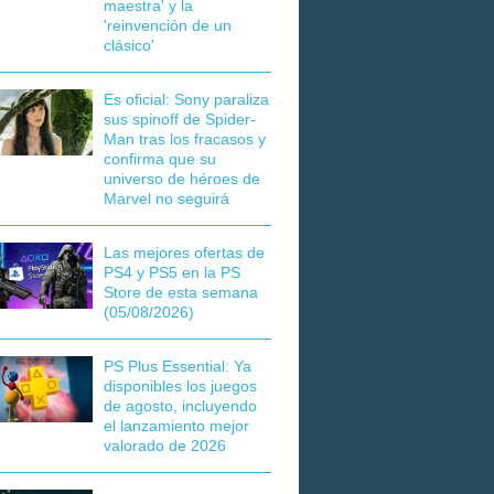
maestra' y la
'reinvención de un
clásico'
Es oficial: Sony paraliza
sus spinoff de Spider-
Man tras los fracasos y
confirma que su
universo de héroes de
Marvel no seguirá
Las mejores ofertas de
PS4 y PS5 en la PS
Store de esta semana
(05/08/2026)
PS Plus Essential: Ya
disponibles los juegos
de agosto, incluyendo
el lanzamiento mejor
valorado de 2026