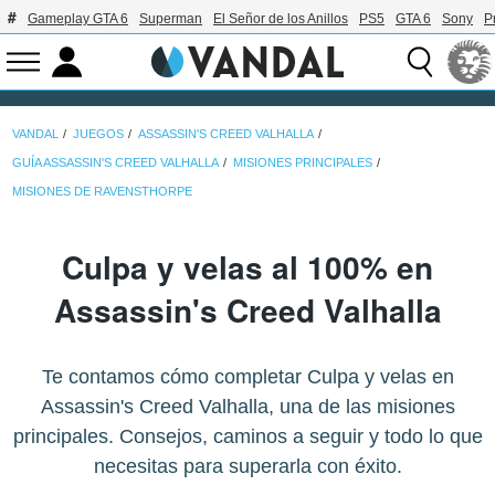
Gameplay GTA 6
Superman
El Señor de los Anillos
PS5
GTA 6
Sony
P
VANDAL
JUEGOS
ASSASSIN'S CREED VALHALLA
GUÍA ASSASSIN'S CREED VALHALLA
MISIONES PRINCIPALES
MISIONES DE RAVENSTHORPE
Culpa y velas al 100% en
Assassin's Creed Valhalla
Te contamos cómo completar Culpa y velas en
Assassin's Creed Valhalla, una de las misiones
principales. Consejos, caminos a seguir y todo lo que
necesitas para superarla con éxito.