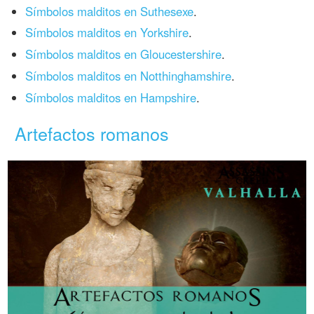
Símbolos malditos en Suthesexe
.
Símbolos malditos en Yorkshire
.
Símbolos malditos en Gloucestershire
.
Símbolos malditos en Notthinghamshire
.
Símbolos malditos en Hampshire
.
Artefactos romanos