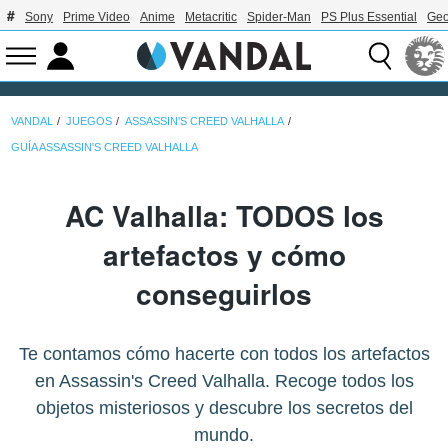
Sony
Prime Video
Anime
Metacritic
Spider-Man
PS Plus Essential
Geo
VANDAL
JUEGOS
ASSASSIN'S CREED VALHALLA
GUÍA ASSASSIN'S CREED VALHALLA
AC Valhalla: TODOS los
artefactos y cómo
conseguirlos
Te contamos cómo hacerte con todos los artefactos
en Assassin's Creed Valhalla. Recoge todos los
objetos misteriosos y descubre los secretos del
mundo.