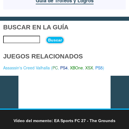
Guía de Trofeos y Logros
BUSCAR EN LA GUÍA
Buscar
JUEGOS RELACIONADOS
Assassin's Creed Valhalla (
PC
,
PS4
,
XBOne
,
XSX
,
PS5
)
Vídeo del momento: EA Sports FC 27 - The Grounds