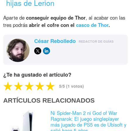
hijas de Lerion
Aparte de
conseguir equipo de Thor
, al acabar con las
tres podrás
abrir el cofre con el
casco de Thor
.
César Rebolledo
REDACTOR DE GUÍAS
¿Te ha gustado el artículo?
5
/5 (
1
votos)
ARTÍCULOS RELACIONADOS
Ni Spider-Man 2 ni God of War
Ragnarok: El juego singleplayer
más jugado de PS5 es de Ubisoft y
salió hace 5 años