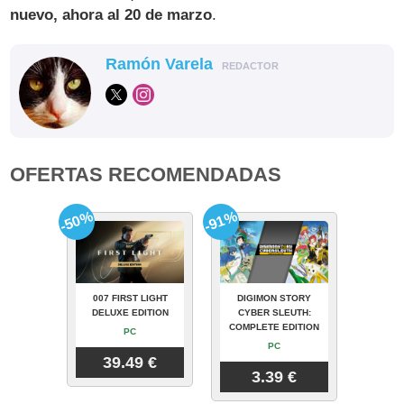
nuevo, ahora al 20 de marzo
.
Ramón Varela
REDACTOR
OFERTAS RECOMENDADAS
-50%
-91%
007 FIRST LIGHT
DIGIMON STORY
DELUXE EDITION
CYBER SLEUTH:
COMPLETE EDITION
PC
PC
39.49 €
3.39 €