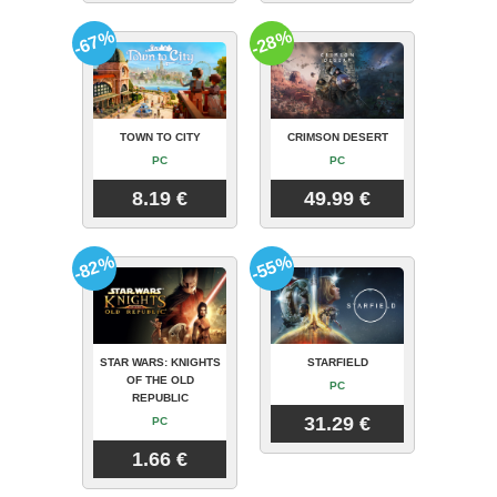
-67%
-28%
TOWN TO CITY
CRIMSON DESERT
PC
PC
8.19 €
49.99 €
-82%
-55%
STAR WARS: KNIGHTS
STARFIELD
OF THE OLD
PC
REPUBLIC
31.29 €
PC
1.66 €