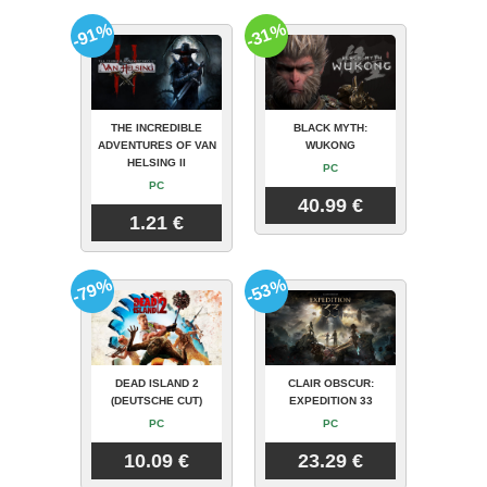
-91%
-31%
THE INCREDIBLE
BLACK MYTH:
ADVENTURES OF VAN
WUKONG
HELSING II
PC
PC
40.99 €
1.21 €
-79%
-53%
DEAD ISLAND 2
CLAIR OBSCUR:
(DEUTSCHE CUT)
EXPEDITION 33
PC
PC
10.09 €
23.29 €