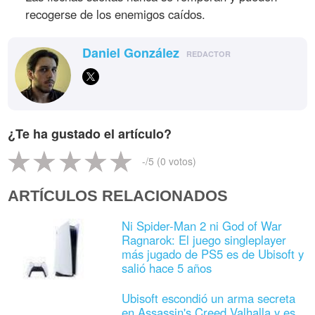
recogerse de los enemigos caídos.
Daniel González
REDACTOR
¿Te ha gustado el artículo?
-
/5 (
0
votos)
ARTÍCULOS RELACIONADOS
Ni Spider-Man 2 ni God of War
Ragnarok: El juego singleplayer
más jugado de PS5 es de Ubisoft y
salió hace 5 años
Ubisoft escondió un arma secreta
en Assassin's Creed Valhalla y es