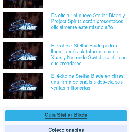
Es oficial: el nuevo Stellar Blade y
Project Spirits serán presentados
oficialmente este mismo año
El exitoso Stellar Blade podría
llegar a más plataformas como
Xbox y Nintendo Switch, confirman
sus creadores
El éxito de Stellar Blade en cifras:
una firma de análisis desvela sus
ventas millonarias
Guía Stellar Blade
Coleccionables