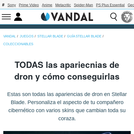
Sony
Prime Video
Anime
Metacritic
Spider-Man
PS Plus Essential
Geo
VANDAL
JUEGOS
STELLAR BLADE
GUÍA STELLAR BLADE
COLECCIONABLES
TODAS las apariecnias de
dron y cómo conseguirlas
Estas son todas las apariencias de dron en Stellar
Blade. Personaliza el aspecto de tu compañero
cibernético con varios skins que cambian toda su
coraza.