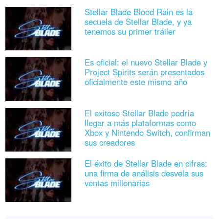
Stellar Blade Blood Rain es la
secuela de Stellar Blade, y ya
tenemos su primer tráiler
Es oficial: el nuevo Stellar Blade y
Project Spirits serán presentados
oficialmente este mismo año
El exitoso Stellar Blade podría
llegar a más plataformas como
Xbox y Nintendo Switch, confirman
sus creadores
El éxito de Stellar Blade en cifras:
una firma de análisis desvela sus
ventas millonarias