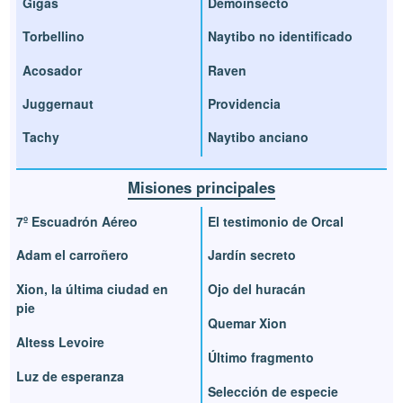
Gigas
Demoinsecto
Torbellino
Naytibo no identificado
Acosador
Raven
Juggernaut
Providencia
Tachy
Naytibo anciano
Misiones principales
7º Escuadrón Aéreo
El testimonio de Orcal
Adam el carroñero
Jardín secreto
Xion, la última ciudad en
Ojo del huracán
pie
Quemar Xion
Altess Levoire
Último fragmento
Luz de esperanza
Selección de especie