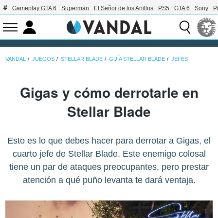
Gameplay GTA 6
Superman
El Señor de los Anillos
PS5
GTA 6
Sony
P
VANDAL
JUEGOS
STELLAR BLADE
GUÍA STELLAR BLADE
JEFES
Gigas y cómo derrotarle en
Stellar Blade
Esto es lo que debes hacer para derrotar a Gigas, el
cuarto jefe de Stellar Blade. Este enemigo colosal
tiene un par de ataques preocupantes, pero prestar
atención a qué puño levanta te dará ventaja.