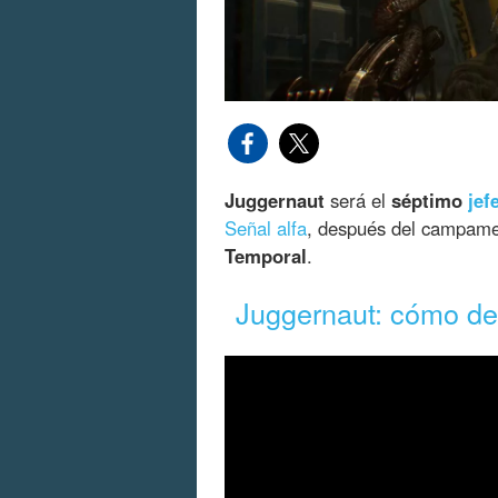
Juggernaut
será el
séptimo
jef
Señal alfa
, después del campame
Temporal
.
Juggernaut: cómo der