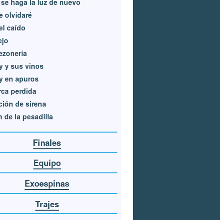
se haga la luz de nuevo
e olvidaré
l caído
ejo
ezonería
y y sus vinos
y en apuros
rca perdida
ión de sirena
in de la pesadilla
Finales
Equipo
Exoespinas
Trajes