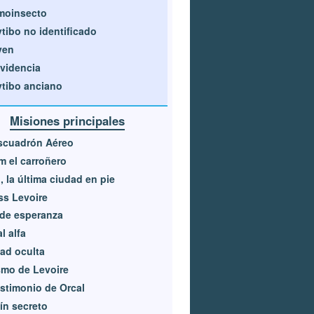
moinsecto
tibo no identificado
ven
videncia
tibo anciano
Misiones principales
scuadrón Aéreo
 el carroñero
, la última ciudad en pie
ss Levoire
de esperanza
l alfa
ad oculta
mo de Levoire
estimonio de Orcal
ín secreto