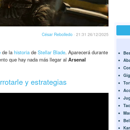
César Rebolledo
·
21:31 26/12/2025
e
de la
historia
de
Stellar Blade
. Aparecerá durante
Bes
nto que hay nada más llegar al
Arsenal
Ab
Cor
Gi
rotarle y estrategias
Tor
Ac
Ju
Ta
Ma
Bel
Kar