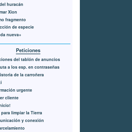
del huracán
mar Xion
mo fragmento
cción de especie
ida nueva+
Peticiones
ciones del tablón de anuncios
uta a los esp. en contraseñas
istoria de la carroñera
i
rmación urgente
er cliente
nicio!
 para limpiar la Tierra
unicación y conexión
arcelamiento