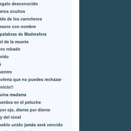
regalo desconocido
etos ocultos
ida de los carroñeros
tesoro con nombre
palabras de Madresfera
l de la muerte
oro robado
lvido
ú
uentro
oferta que no puedes rechazar
inicio!!
uina madama
erdos en el peluche
por ojo, diente por diente
ey del túnel
ueblo unido jamás será vencido