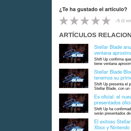
¿Te ha gustado el artículo?
-
/5 (
0
vo
ARTÍCULOS RELACIO
Stellar Blade an
ventana aproxim
Shift Up confirma que
tiene ventana aproxi
Stellar Blade Blo
tenemos su prime
Shift Up presenta el 
Stellar Blade, con un 
Es oficial: el nue
presentados ofic
Shift Up ha confirmad
serán presentados de
El exitoso Stell
Xbox y Nintendo 