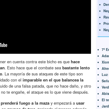
De
Nay
Ra
Pro
Nay
7º E
Adam
ner en cuenta contra este bicho es que
hace
Xion
ran
. Esto hace que el combate sea
bastante lento
Alte
io
. La mayoría de sus ataques de este tipo son
Luz 
uidado con el
imparable en el que balancea la
Seña
uido de una falsa patada, que no hace daño, y otro
Verd
a no te engañe, el ataque es lo que viene después.
Abis
El t
,
prenderá fuego a la maza
y empezará a
usar
Jard