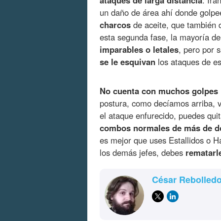
ataques de larga distancia
. Irá
un daño de área ahí donde golpe
charcos
de aceite, que también d
esta segunda fase, la mayoría d
imparables o letales
, pero por 
se le esquivan
los ataques de es
No cuenta con muchos golpes
postura, como decíamos arriba, va
el ataque enfurecido, puedes quit
combos normales de más de do
es mejor que uses Estallidos o H
los demás jefes, debes
rematarl
César Rebolled