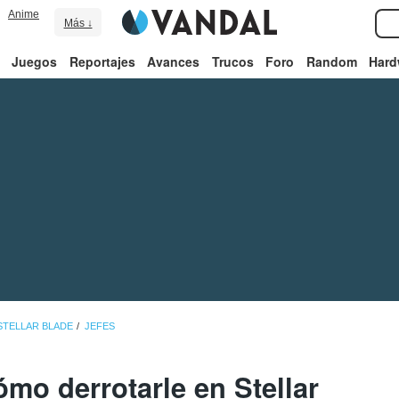
Anime
Más ↓
Juegos
Reportajes
Avances
Trucos
Foro
Random
Hard
STELLAR BLADE
JEFES
mo derrotarle en Stellar