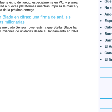
Que 
 fuerte éxito del juego, especialmente en PC, y planea
idad a nuevas plataformas mientras impulsa la marca y
No t
lo de la próxima entrega.
Ánge
ar Blade en cifras: una firma de análisis
Esp
as millonarias
Cab
de mercado Sensor Tower estima que Stellar Blade ha
1 millones de unidades desde su lanzamiento en 2024.
Barr
Barr
El A
Canc
El f