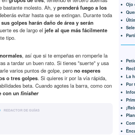
n en
grupos de tres
, teniendo el tercero además
Ojo 
e bastante molesto. Ah, y
prenderá fuego a los
Que
eberás evitar hasta que se extingan. Durante toda
Últi
e
sus golpes harán daño de área y serán
Sele
suerte es de largo el
jefe al que más fácilmente
Part
te tipo.
 normales
, así que si te empeñas en romperle la
Peti
s a tardar un buen rato. Si tienes "suerte" y usa
Recl
arle varios puntos de golpe, pero
no esperes
La h
s o tres golpes
. Si quieres ir por la vía rápida,
Por t
abilidades beta. Cuando agotes la barra, como con
Info
e con un
finisher
Prim
¡Rei
o
REDACTOR DE GUÍAS
Plan
Com
Enc