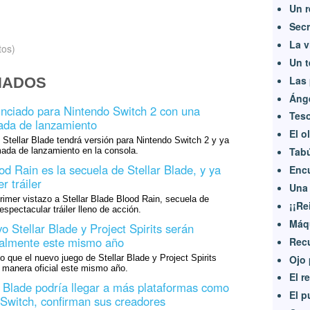
Un 
Secr
La v
tos)
Un 
Las 
NADOS
Ánge
unciado para Nintendo Switch 2 con una
Tes
ada de lanzamiento
El o
 Stellar Blade tendrá versión para Nintendo Switch 2 y ya
Tab
mada de lanzamiento en la consola.
od Rain es la secuela de Stellar Blade, y ya
Enc
r tráiler
Una 
primer vistazo a Stellar Blade Blood Rain, secuela de
¡¡Re
espectacular tráiler lleno de acción.
Máq
vo Stellar Blade y Project Spirits serán
ialmente este mismo año
Recu
Ojo 
o que el nuevo juego de Stellar Blade y Project Spirits
 manera oficial este mismo año.
El r
ar Blade podría llegar a más plataformas como
El p
Switch, confirman sus creadores