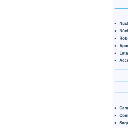
Núcl
Núcl
Rob
Apar
Lat
Acc
Cam
Cómo
Saqu