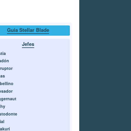
Guía Stellar Blade
Jefes
tia
adón
ruptor
gas
bellino
osador
ggernaut
chy
stodonte
ial
akuri