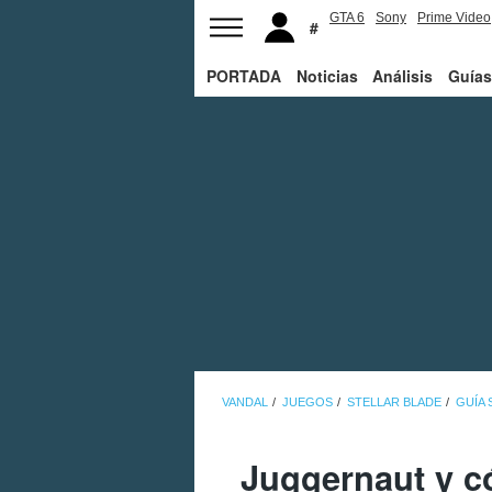
GTA 6
Sony
Prime Video
PORTADA
Noticias
Análisis
Guías
VANDAL
JUEGOS
STELLAR BLADE
GUÍA 
Juggernaut y có