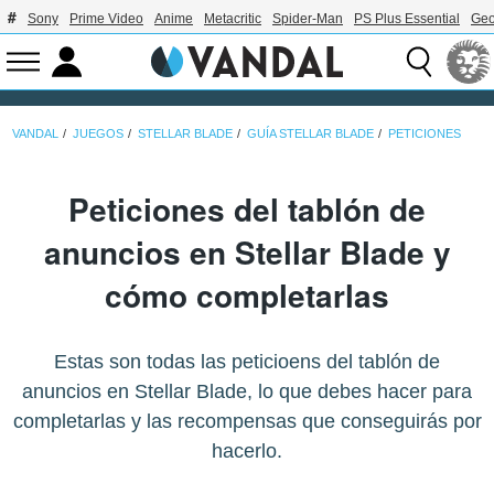
Sony
Prime Video
Anime
Metacritic
Spider-Man
PS Plus Essential
Geo
VANDAL
JUEGOS
STELLAR BLADE
GUÍA STELLAR BLADE
PETICIONES
Peticiones del tablón de
anuncios en Stellar Blade y
cómo completarlas
Estas son todas las peticioens del tablón de
anuncios en Stellar Blade, lo que debes hacer para
completarlas y las recompensas que conseguirás por
hacerlo.