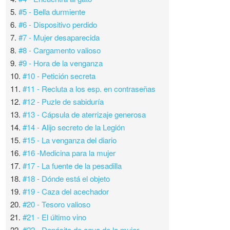
5.
#5 - Bella durmiente
6.
#6 - Dispositivo perdido
7.
#7 - Mujer desaparecida
8.
#8 - Cargamento valioso
9.
#9 - Hora de la venganza
10.
#10 - Petición secreta
11.
#11 - Recluta a los esp. en contraseñas
12.
#12 - Puzle de sabiduría
13.
#13 - Cápsula de aterrizaje generosa
14.
#14 - Alijo secreto de la Legión
15.
#15 - La venganza del diario
16.
#16 -Medicina para la mujer
17.
#17 - La fuente de la pesadilla
18.
#18 - Dónde está el objeto
19.
#19 - Caza del acechador
20.
#20 - Tesoro valioso
21.
#21 - El último vino
22.
#22 - Depósito de agua de la mujer