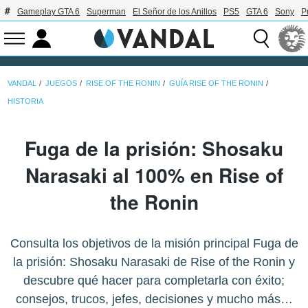
Gameplay GTA 6
Superman
El Señor de los Anillos
PS5
GTA 6
Sony
P
VANDAL
JUEGOS
RISE OF THE RONIN
GUÍA RISE OF THE RONIN
HISTORIA
Fuga de la prisión: Shosaku
Narasaki al 100% en Rise of
the Ronin
Consulta los objetivos de la misión principal Fuga de
la prisión: Shosaku Narasaki de Rise of the Ronin y
descubre qué hacer para completarla con éxito;
consejos, trucos, jefes, decisiones y mucho más…