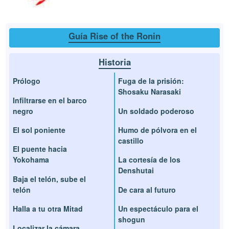
Guía Rise of the Ronin
Historia
Prólogo
Fuga de la prisión:
Shosaku Narasaki
Infiltrarse en el barco
negro
Un soldado poderoso
El sol poniente
Humo de pólvora en el
castillo
El puente hacia
Yokohama
La cortesía de los
Denshutai
Baja el telón, sube el
telón
De cara al futuro
Halla a tu otra Mitad
Un espectáculo para el
shogun
Localizar la cámara