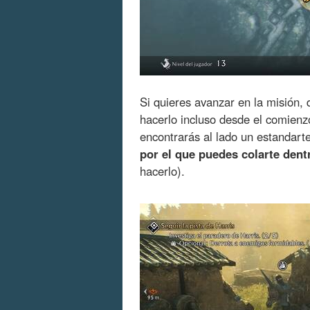
Si quieres avanzar en la misión,
hacerlo incluso desde el comienz
encontrarás al lado un estandar
por el que puedes colarte dentr
hacerlo).