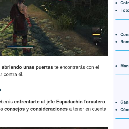
Cofr
Foto
Cons
Rom
Man
y
abriendo unas puertas
te encontrarás con el
r contra él.
o
deberás
enfrentarte al jefe Espadachín forastero
.
Gana
os
consejos y consideraciones
a tener en cuenta
Cómo