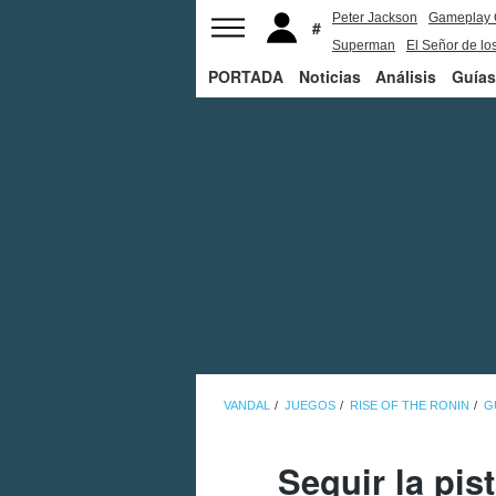
Peter Jackson
Gameplay 
Superman
El Señor de los
PORTADA
Noticias
Análisis
Guías
VANDAL
JUEGOS
RISE OF THE RONIN
G
Seguir la pis