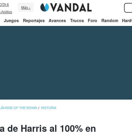
GTA 6
Más ↓
 Anillos
Juegos
Reportajes
Avances
Trucos
Foro
Random
Hard
UÍA RISE OF THE RONIN
HISTORIA
ta de Harris al 100% en