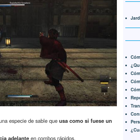
Jard
Cómo
¿Qué
Cóm
Cómo
Cómo
Repe
Tran
Cons
una especie de sable que
usa como si fuese un
Pers
¿Cu
cia adelante
en combos rápidos.