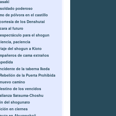
asaki
 soldado poderoso
o de pólvora en el castillo
cortesía de los Denshutai
cara al futuro
espectáculo para el shogun
iencia, paciencia
viaje del shogun a Kioto
mpañeros de cama extraños
spedida
incidente de la taberna Ikeda
Rebelión de la Puerta Prohibida
 nuevo camino
destino de los vencidos
alianza Satsuma-Choshu
fin del shogunato
ición en ciernes
puta en Aburanokoji