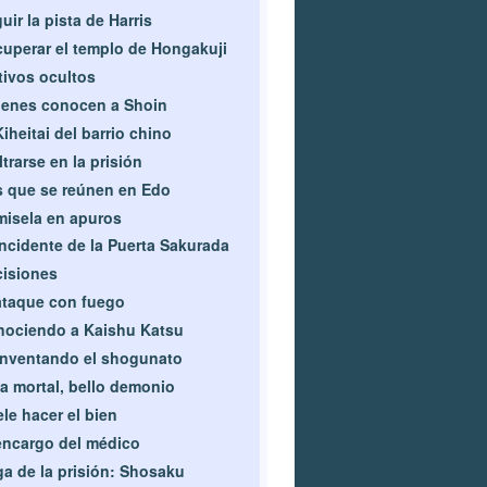
uir la pista de Harris
uperar el templo de Hongakuji
ivos ocultos
enes conocen a Shoin
Kiheitai del barrio chino
iltrarse en la prisión
 que se reúnen en Edo
isela en apuros
incidente de la Puerta Sakurada
isiones
ataque con fuego
ociendo a Kaishu Katsu
nventando el shogunato
a mortal, bello demonio
le hacer el bien
encargo del médico
a de la prisión: Shosaku