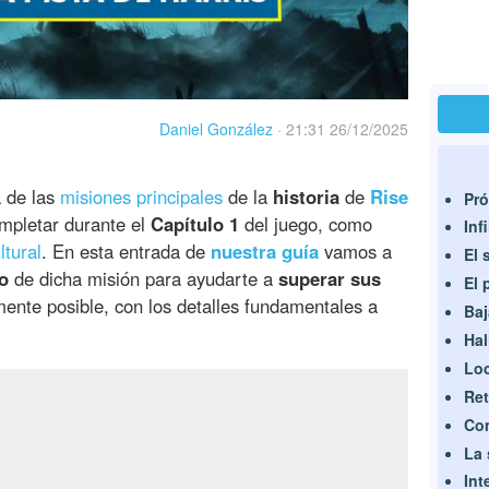
Daniel González
·
21:31 26/12/2025
 de las
misiones principales
de la
historia
de
Rise
Pró
mpletar durante el
Capítulo 1
del juego, como
Inf
ltural
. En esta entrada de
nuestra guía
vamos a
El 
o
de dicha misión para ayudarte a
superar sus
El 
ente posible, con los detalles fundamentales a
Baj
Hal
Loc
Ret
Com
La
Int