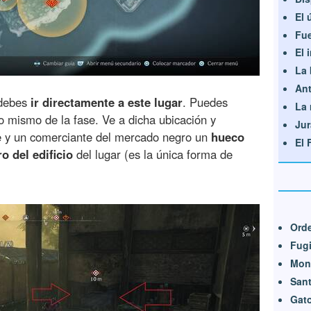
El 
Fue
El 
La 
Ant
 debes
ir directamente a este lugar
. Puedes
La 
o mismo de la fase. Ve a dicha ubicación y
Jur
te y un comerciante del mercado negro un
hueco
El 
o del edificio
del lugar (es la única forma de
Orde
Fugi
Mon
Sant
Gat