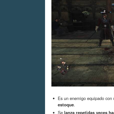
Es un enemigo equipado con 
estoque
.
Se
lanza repetidas veces ha