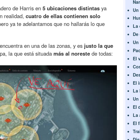
Nar
radero de Harris en
5 ubicaciones distintas
ya
Un
n realidad,
cuatro de ellas contienen solo
Hum
ero ya te adelantamos que no hallarás lo que
La 
De 
Un 
 encuentra en una de las zonas, y es
justo la que
Pac
pa, la que está situada
más al noreste
de todas:
El 
Co
De
El 
La 
Un
El 
La 
El 
Tra
Dis