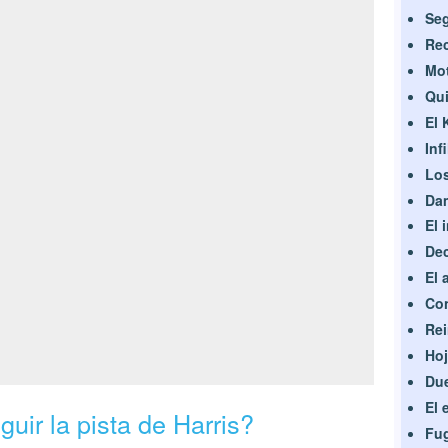
Seg
Rec
Mot
Qui
El 
Inf
Los
Dam
El 
Dec
El 
Con
Rei
Hoj
Due
El 
ir la pista de Harris?
Fug