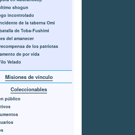
último shogun
go incontrolado
incidente de la taberna Omi
batalla de Toba-Fushimi
es del amanecer
recompensa de los patriotas
amento de por vida
Filo Velado
Misiones de vínculo
Coleccionables
n público
tivos
umentos
uarios
os