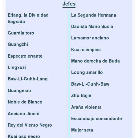
Jefes
Erlang, la Divinidad
La Segunda Hermana
Sagrada
Daoísta Mano Sucia
Guardia toro
Larvamor anciano
Guangzhi
Kuai ciempiés
Espectro errante
Mano derecha de Buda
Lingxuzi
Loong amarillo
Baw-Li-Guhh-Lang
Baw-Li-Guhh-Baw
Guangmou
Zhu Bajie
Noble de Blanco
Araña violenta
Anciano Jinchi
Escarabajo comandante
Rey del Viento Negro
Mujer seta
Kuai oso negro