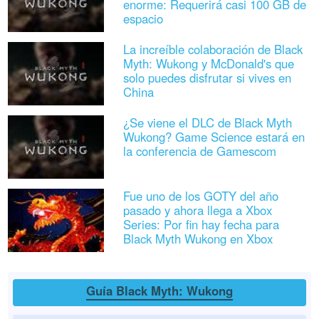
enorme: Requerirá casi 100 GB de
espacio
La increíble colaboración de Black
Myth: Wukong y McDonald's que
solo puedes disfrutar si vives en
China
¿Se viene el DLC de Black Myth
Wukong? Game Science estará en
la conferencia de Gamescom
Fue uno de los GOTY del año
pasado y ahora llega a Xbox
Series: Por fin hay fecha para
Black Myth Wukong en Xbox
Guía Black Myth: Wukong