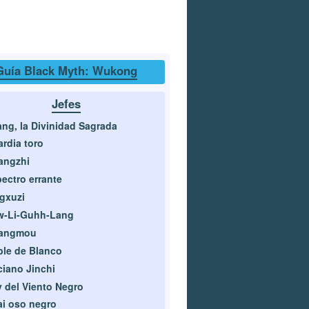
Guía Black Myth: Wukong
Jefes
ang, la Divinidad Sagrada
rdia toro
angzhi
ectro errante
gxuzi
w-Li-Guhh-Lang
angmou
le de Blanco
iano Jinchi
 del Viento Negro
i oso negro