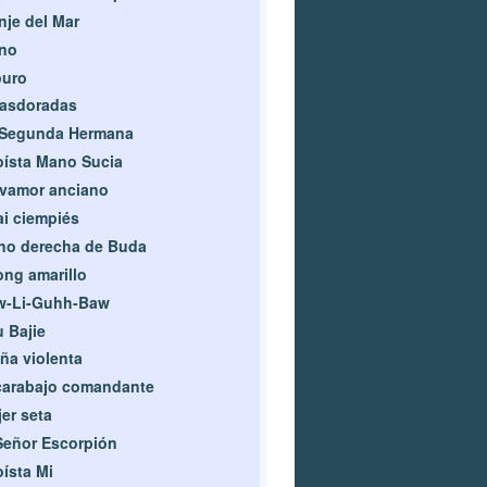
je del Mar
eno
puro
jasdoradas
 Segunda Hermana
ísta Mano Sucia
vamor anciano
i ciempiés
no derecha de Buda
ng amarillo
w-Li-Guhh-Baw
 Bajie
ña violenta
carabajo comandante
er seta
Señor Escorpión
ísta Mi