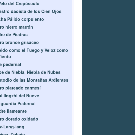
Velo del Crepúsculo
stro daoísta de los Cien Ojos
ha Pálido corpulento
ro hierro marrón
re de Piedras
ro bronce grisáceo
ido como el Fuego y Veloz como
Viento
e pedernal
e de Niebla, Niebla de Nubes
todio de las Montañas Ardientes
ro plateado carmesí
i lingzhi del Nueve
guardia Pedernal
re llameante
ro dorado oxidado
w-Lang-lang
ima, Debajo