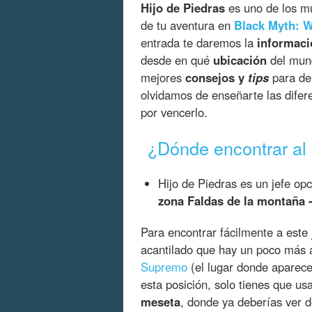
Hijo de Piedras
es uno de los 
de tu aventura en
Black Myth: 
entrada te daremos la
informaci
desde en qué
ubicación
del mund
mejores
consejos y
tips
para der
olvidamos de enseñarte las dife
por vencerlo.
¿Dónde encontrar al 
Hijo de Piedras es un jefe op
zona Faldas de la montaña 
Para encontrar fácilmente a este
acantilado que hay un poco más a
Supremo
(el lugar donde aparece
esta posición, solo tienes que us
meseta
, donde ya deberías ver d