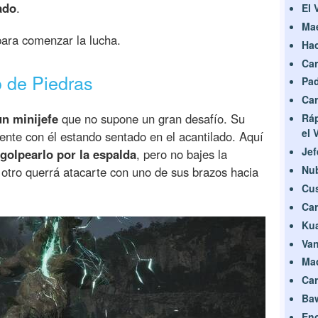
ado
.
El 
Mae
para comenzar la lucha.
Hac
Car
o de Piedras
Pad
Car
un minijefe
que no supone un gran desafío. Su
Ráp
el 
nte con él estando sentado en el acantilado. Aquí
Jef
golpearlo por la espalda
, pero no bajes la
Nub
otro querrá atacarte con uno de sus brazos hacia
Cus
Car
Kua
Van
Mad
Car
Ba
Enc