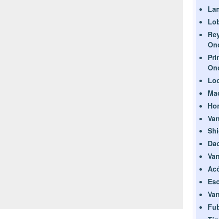
La
Lob
Rey
On
Pri
On
Loo
Mad
Hom
Van
Sh
Dao
Van
Acó
Esc
Van
Fu