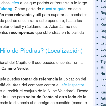
Tig
muchos
jefes
a los que podrás enfrentarte a lo largo
Lo
Wukong
. Como parte de
nuestra guía
, en esta
Rey
ón más relevante
y útil para superar su combate;
Je
o podrás encontrar a este oponente, hasta los
Ka
rotarlo fácil y rápidamente. Además, no nos
Cap
rentes
recompensas
que obtendrás en tu partida
Cap
Est
Hijo de Piedras? (Localización)
Lo
Lo
Tig
cional del Capítulo 6 que puedes encontrar en la
Mu
- Camino Verde
.
No
 jefe puedes
tomar de referencia
la ubicación del
La
llá del área del combate contra el
jefe Inspector
Inc
s al recibir el conjuro de la Nube Voladora). Desde
Kua
ar la nube para
volar de frente al otro lado de la
Art
esde la distancia al enemigo en cuestión (como te
Cap