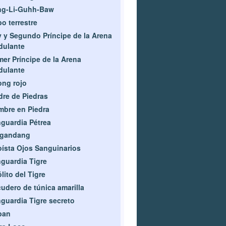
ng-Li-Guhh-Baw
o terrestre
 y Segundo Príncipe de la Arena
dulante
mer Príncipe de la Arena
dulante
ng rojo
re de Piedras
bre en Piedra
guardia Pétrea
igandang
ísta Ojos Sanguinarios
guardia Tigre
lito del Tigre
udero de túnica amarilla
guardia Tigre secreto
ban