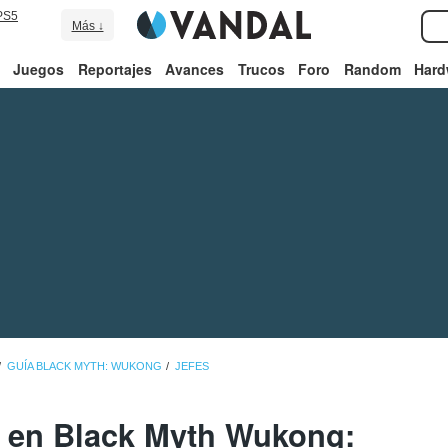
PS5
Más ↓
Juegos
Reportajes
Avances
Trucos
Foro
Random
Hard
GUÍA BLACK MYTH: WUKONG
JEFES
s en Black Myth Wukong: