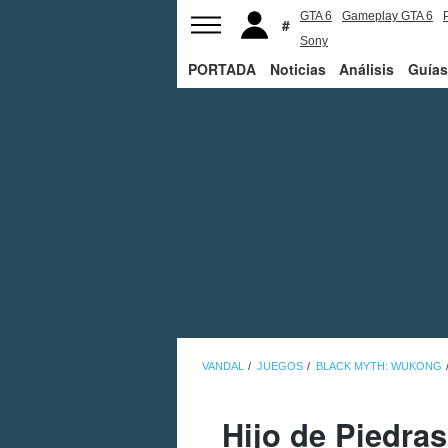
GTA 6
Gameplay GTA 6
Sony
PORTADA
Noticias
Análisis
Guías
VANDAL
JUEGOS
BLACK MYTH: WUKONG
Hijo de Piedra