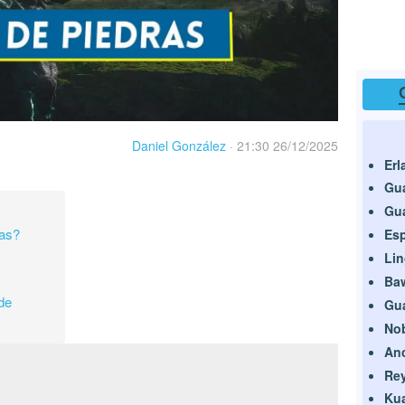
Daniel González
·
21:30 26/12/2025
Erl
Gua
Gu
ras?
Esp
Lin
Ba
de
Gu
Nob
Anc
Rey
Kua