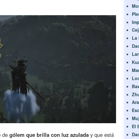
Mon
Pl
Im
Ce
La
Dao
Lar
Kua
Ma
Loo
Ba
Zhu
Ara
Es
Muj
El 
e de
gólem que brilla con luz azulada
y que está
Dao