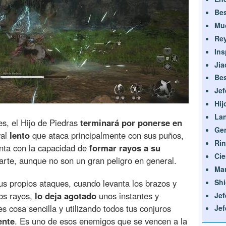
Bes
Mu
Re
Ins
Jia
Bes
Jef
Hij
La
s, el Hijo de Piedras
terminará por ponerse en
Gen
val
lento
que ataca principalmente con sus puños,
Rin
nta con la capacidad de
formar rayos a su
Cie
rte, aunque no son un gran peligro en general.
Man
Shi
us propios ataques, cuando levanta los brazos y
nos rayos,
lo deja agotado
unos instantes y
Jef
es cosa sencilla y utilizando todos tus conjuros
Jef
ente
. Es uno de esos enemigos que se vencen a la