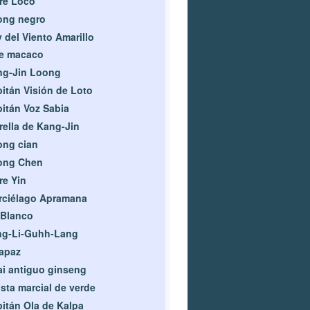
re Loco
ong negro
 del Viento Amarillo
fe macaco
ng-Jin Loong
itán Visión de Loto
itán Voz Sabia
rella de Kang-Jin
ong cian
ong Chen
re Yin
rciélago Apramana
 Blanco
ng-Li-Guhh-Lang
apaz
i antiguo ginseng
ista marcial de verde
itán Ola de Kalpa