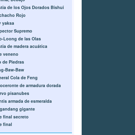
tia de los Ojos Dorados Bishui
chacho Rojo
y yaksa
pector Supremo
o-Loong de las Olas
tia de madera acuática
e veneno
o de Piedras
ng-Baw-Baw
eral Cola de Feng
oceronte de armadura dorada
rvo pisanubes
tis armada de esmeralda
gandang gigante
e final secreto
e final