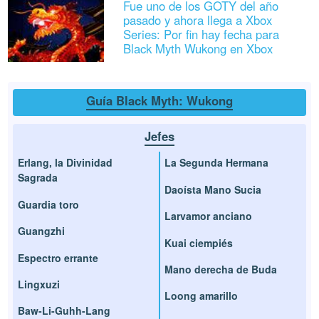
Fue uno de los GOTY del año
pasado y ahora llega a Xbox
Series: Por fin hay fecha para
Black Myth Wukong en Xbox
Guía Black Myth: Wukong
Jefes
Erlang, la Divinidad
La Segunda Hermana
Sagrada
Daoísta Mano Sucia
Guardia toro
Larvamor anciano
Guangzhi
Kuai ciempiés
Espectro errante
Mano derecha de Buda
Lingxuzi
Loong amarillo
Baw-Li-Guhh-Lang