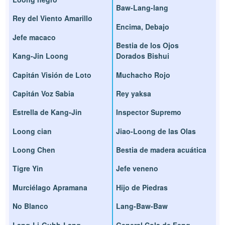
Baw-Lang-lang
Rey del Viento Amarillo
Encima, Debajo
Jefe macaco
Bestia de los Ojos
Kang-Jin Loong
Dorados Bishui
Capitán Visión de Loto
Muchacho Rojo
Capitán Voz Sabia
Rey yaksa
Estrella de Kang-Jin
Inspector Supremo
Loong cian
Jiao-Loong de las Olas
Loong Chen
Bestia de madera acuática
Tigre Yin
Jefe veneno
Murciélago Apramana
Hijo de Piedras
No Blanco
Lang-Baw-Baw
Lang-Li-Guhh-Lang
General Cola de Feng