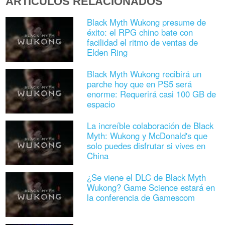
ARTÍCULOS RELACIONADOS
Black Myth Wukong presume de
éxito: el RPG chino bate con
facilidad el ritmo de ventas de
Elden Ring
Black Myth Wukong recibirá un
parche hoy que en PS5 será
enorme: Requerirá casi 100 GB de
espacio
La increíble colaboración de Black
Myth: Wukong y McDonald's que
solo puedes disfrutar si vives en
China
¿Se viene el DLC de Black Myth
Wukong? Game Science estará en
la conferencia de Gamescom