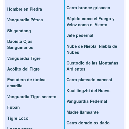
Carro bronce grisáceo
Hombre en Piedra
Rápido como el Fuego y
Vanguardia Pétrea
Veloz como el Viento
Shigandang
Jefe pedernal
Daoísta Ojos
Nube de Niebla, Niebla de
Sanguinarios
Nubes
Vanguardia Tigre
Custodio de las Montañas
Acólito del Tigre
Ardientes
Escudero de túnica
Carro plateado carmesí
amarilla
Kuai lingzhi del Nueve
Vanguardia Tigre secreto
Vanguardia Pedernal
Fuban
Madre llameante
Tigre Loco
Carro dorado oxidado
Loong negro