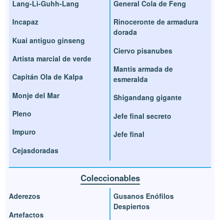
Lang-Li-Guhh-Lang
General Cola de Feng
Incapaz
Rinoceronte de armadura
dorada
Kuai antiguo ginseng
Ciervo pisanubes
Artista marcial de verde
Mantis armada de
Capitán Ola de Kalpa
esmeralda
Monje del Mar
Shigandang gigante
Pleno
Jefe final secreto
Impuro
Jefe final
Cejasdoradas
Coleccionables
Aderezos
Gusanos Enófilos
Despiertos
Artefactos