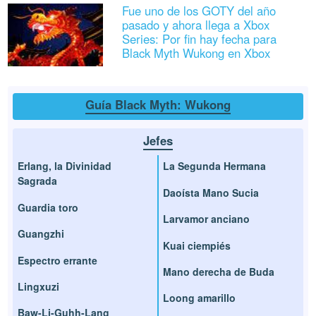
Fue uno de los GOTY del año
pasado y ahora llega a Xbox
Series: Por fin hay fecha para
Black Myth Wukong en Xbox
Guía Black Myth: Wukong
Jefes
Erlang, la Divinidad
La Segunda Hermana
Sagrada
Daoísta Mano Sucia
Guardia toro
Larvamor anciano
Guangzhi
Kuai ciempiés
Espectro errante
Mano derecha de Buda
Lingxuzi
Loong amarillo
Baw-Li-Guhh-Lang