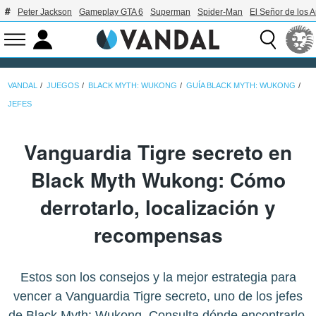
Peter Jackson
Gameplay GTA 6
Superman
Spider-Man
El Señor de los A
VANDAL
JUEGOS
BLACK MYTH: WUKONG
GUÍA BLACK MYTH: WUKONG
JEFES
Vanguardia Tigre secreto en
Black Myth Wukong: Cómo
derrotarlo, localización y
recompensas
Estos son los consejos y la mejor estrategia para
vencer a Vanguardia Tigre secreto, uno de los jefes
de Black Myth: Wukong. Consulta dónde encontrarlo,