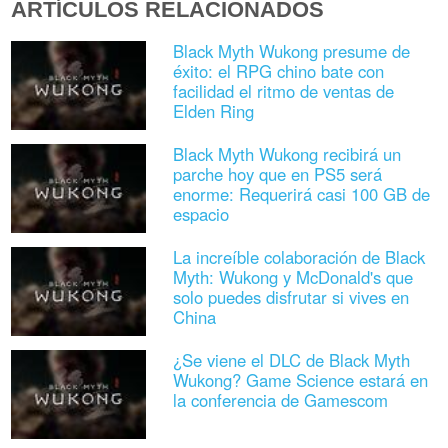
ARTÍCULOS RELACIONADOS
Black Myth Wukong presume de
éxito: el RPG chino bate con
facilidad el ritmo de ventas de
Elden Ring
Black Myth Wukong recibirá un
parche hoy que en PS5 será
enorme: Requerirá casi 100 GB de
espacio
La increíble colaboración de Black
Myth: Wukong y McDonald's que
solo puedes disfrutar si vives en
China
¿Se viene el DLC de Black Myth
Wukong? Game Science estará en
la conferencia de Gamescom