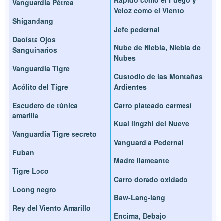
Rápido como el Fuego y
Vanguardia Pétrea
Veloz como el Viento
Shigandang
Jefe pedernal
Daoísta Ojos
Nube de Niebla, Niebla de
Sanguinarios
Nubes
Vanguardia Tigre
Custodio de las Montañas
Acólito del Tigre
Ardientes
Escudero de túnica
Carro plateado carmesí
amarilla
Kuai lingzhi del Nueve
Vanguardia Tigre secreto
Vanguardia Pedernal
Fuban
Madre llameante
Tigre Loco
Carro dorado oxidado
Loong negro
Baw-Lang-lang
Rey del Viento Amarillo
Encima, Debajo