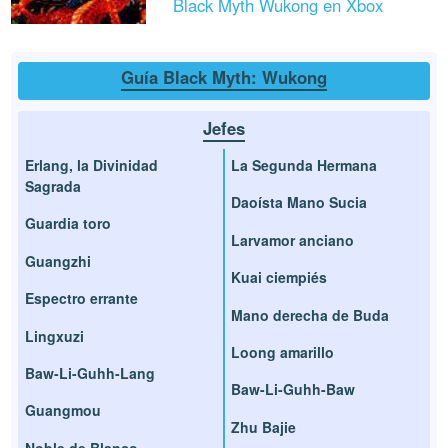
Black Myth Wukong en Xbox
Guía Black Myth: Wukong
Jefes
Erlang, la Divinidad
La Segunda Hermana
Sagrada
Daoísta Mano Sucia
Guardia toro
Larvamor anciano
Guangzhi
Kuai ciempiés
Espectro errante
Mano derecha de Buda
Lingxuzi
Loong amarillo
Baw-Li-Guhh-Lang
Baw-Li-Guhh-Baw
Guangmou
Zhu Bajie
Noble de Blanco