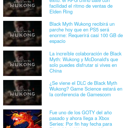
éxito: el RPG chino bate con
facilidad el ritmo de ventas de
Elden Ring
Black Myth Wukong recibirá un
parche hoy que en PS5 será
enorme: Requerirá casi 100 GB de
espacio
La increíble colaboración de Black
Myth: Wukong y McDonald's que
solo puedes disfrutar si vives en
China
¿Se viene el DLC de Black Myth
Wukong? Game Science estará en
la conferencia de Gamescom
Fue uno de los GOTY del año
pasado y ahora llega a Xbox
Series: Por fin hay fecha para